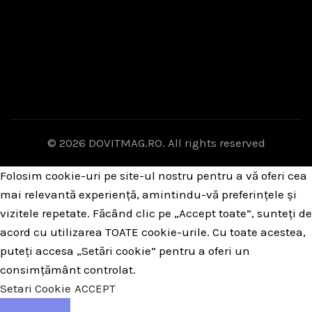
© 2026
DOVITMAG.RO
. All rights reserved
Folosim cookie-uri pe site-ul nostru pentru a vă oferi cea
mai relevantă experiență, amintindu-vă preferințele și
vizitele repetate. Făcând clic pe „Accept toate”, sunteți de
acord cu utilizarea TOATE cookie-urile. Cu toate acestea,
puteți accesa „Setări cookie” pentru a oferi un
consimțământ controlat.
Setari Cookie
ACCEPT