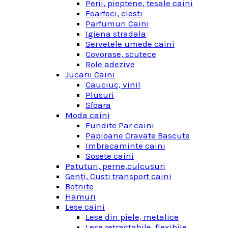
Perii, pieptene, tesale caini
Foarfeci, clesti
Parfumuri Caini
Igiena stradala
Servetele umede caini
Covorase, scutece
Role adezive
Jucarii Caini
Cauciuc, vinil
Plusuri
Sfoara
Moda caini
Fundite Par caini
Papioane Cravate Bascute
Imbracaminte caini
Sosete caini
Patuturi, perne,culcusuri
Genţi, Custi transport caini
Botnite
Hamuri
Lese caini
Lese din piele, metalice
Lese retractabile, flexibile