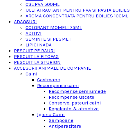
CSL PVA 500ML
ULEI ATRACTANT PENTRU PVA SI PASTA BOILIES
AROMA CONCENTRATA PENTRU BOILIES 100ML
ADAOSURI
COLORANT MOMELI 75ML
ADITIVI
SEMINTE SI PESMET
LIPICI NADA
PESCUIT PE RAURI
PESCUIT LA FITOFAG
PESCUIT LA STURION
ACCESORII ANIMALE DE COMPANIE
Caini
Castroane
Recompense caini
Recompense semiumede
Recompense uscate
Conserve, pateuri caini
Repelente & atractive
Igiena Caini
Sampoane
Antiparazitare