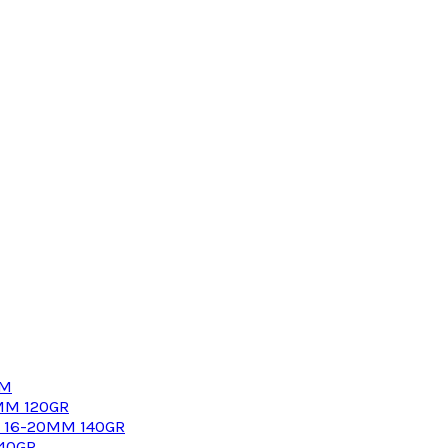
MM
MM 120GR
G 16-20MM 140GR
40GR