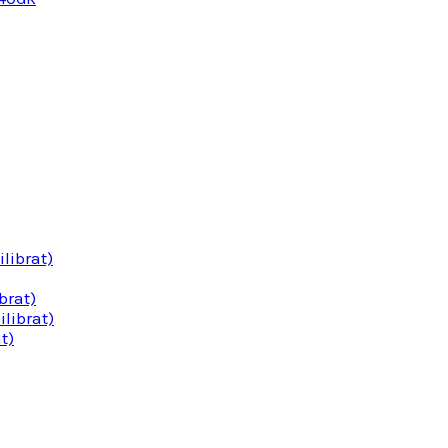
librat)
brat)
librat)
t)