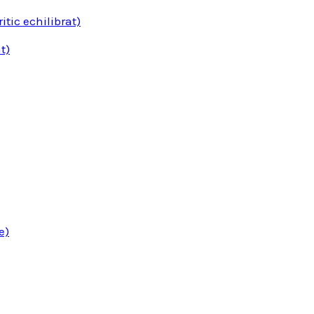
tic echilibrat)
t)
e)