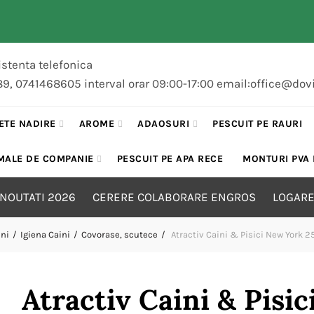
stenta telefonica
89, 0741468605 interval orar 09:00-17:00 email:office@dov
ETE NADIRE
AROME
ADAOSURI
PESCUIT PE RAURI
MALE DE COMPANIE
PESCUIT PE APA RECE
MONTURI PVA
NOUTATI 2026
CERERE COLABORARE ENGROS
LOGARE
ini
Igiena Caini
Covorase, scutece
Atractiv Caini & Pisici New York 2
Atractiv Caini & Pisi