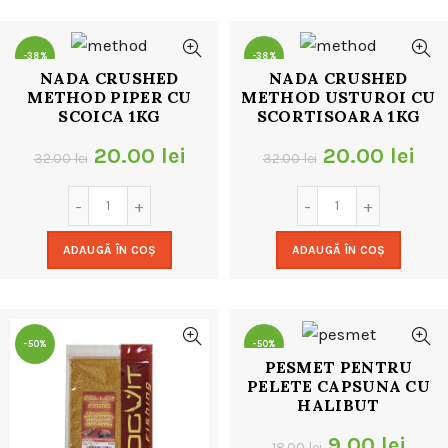
32.00 lei.
-38%
-38%
NADA CRUSHED
NADA CRUSHED
METHOD PIPER CU
METHOD USTUROI CU
SCOICA 1KG
SCORTISOARA 1KG
Prețul
Prețul
Prețul
Pre
20.00
lei
20.00
lei
32.00
lei
32.00
lei
inițial
curent
inițial
cur
a
este:
a
est
ADAUGĂ ÎN COȘ
ADAUGĂ ÎN COȘ
fost:
20.00 lei.
fost:
20.
32.00 lei.
32.00 lei.
-50%
-50%
PESMET PENTRU
PELETE CAPSUNA CU
HALIBUT
Prețul
Preț
9.00
lei
18.00
lei