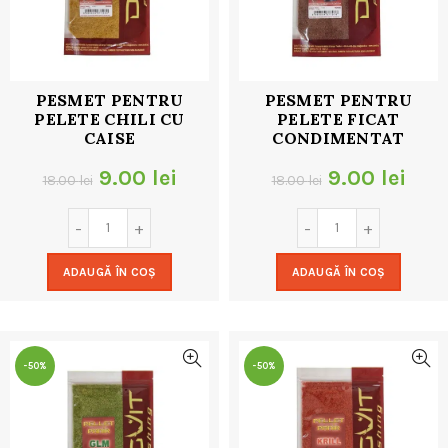
PESMET PENTRU
PESMET PENTRU
PELETE CHILI CU
PELETE FICAT
CAISE
CONDIMENTAT
Prețul
Prețul
Prețul
Preț
9.00
lei
9.00
lei
18.00
lei
18.00
lei
inițial
curent
inițial
cur
a
este:
a
este
ADAUGĂ ÎN COȘ
ADAUGĂ ÎN COȘ
fost:
9.00 lei.
fost:
9.00
18.00 lei.
18.00 lei.
-50%
-50%