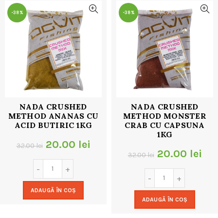
-38%
-38%
NADA CRUSHED
NADA CRUSHED
METHOD ANANAS CU
METHOD MONSTER
ACID BUTIRIC 1KG
CRAB CU CAPSUNA
1KG
Prețul
Prețul
20.00
lei
32.00
lei
Prețul
Pre
20.00
lei
32.00
lei
inițial
curent
inițial
cur
a
este:
a
est
ADAUGĂ ÎN COȘ
fost:
20.00 lei.
ADAUGĂ ÎN COȘ
fost:
20.
32.00 lei.