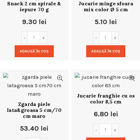
Snack 2 cm spirale &
Jucarie minge sfoara
iepure 70 g
mix color Ø 5 cm
9.30
lei
5.10
lei
ADAUGĂ ÎN COȘ
ADAUGĂ ÎN COȘ
Jucarie franghie cu os
color 8,5 cm
Zgarda piele
lata&groasa 5 cm/70
6.80
lei
cm maro
53.40
lei