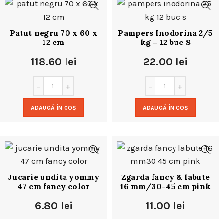
Patut negru 70 x 60 x
Pampers Inodorina 2/5
12 cm
kg – 12 buc S
118.60
lei
22.00
lei
ADAUGĂ ÎN COȘ
ADAUGĂ ÎN COȘ
Jucarie undita yommy
Zgarda fancy & labute
47 cm fancy color
16 mm/30-45 cm pink
6.80
lei
11.00
lei