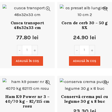
Cusca transport
Corn de cerb 30 – 50 g
48x32x33 cm
SX
77.80
lei
24.90
lei
ADAUGĂ ÎN COȘ
ADAUGĂ ÎN COȘ
Ham K9 Power nr 3 –
Conservă crema pui cu
40/70 kg – 82/115 cm
legume 30 g x 8 buc
rosu
23.30
lei