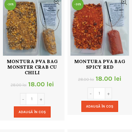
-36%
-36%
MONTURA PVA BAG
MONTURA PVA BAG
MONSTER CRAB CU
SPICY RED
CHILI
Prețul
Pre
18.00
lei
28.00
lei
Prețul
Prețul
18.00
lei
28.00
lei
inițial
cur
inițial
curent
a
est
a
este:
ADAUGĂ ÎN COȘ
fost:
18.
ADAUGĂ ÎN COȘ
fost:
18.00 lei.
28.00 lei.
28.00 lei.