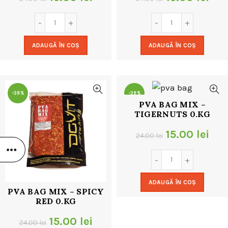
inițial
curent
inițial
cur
a
este:
a
este
ADAUGĂ ÎN COȘ
ADAUGĂ ÎN COȘ
fost:
15.00 lei.
fost:
15.0
24.00 lei.
24.00 lei.
-38%
-38%
PVA BAG MIX –
TIGERNUTS 0.KG
Prețul
Pre
15.00
lei
24.00
lei
inițial
cur
a
este
ADAUGĂ ÎN COȘ
fost:
15.0
PVA BAG MIX – SPICY
RED 0.KG
24.00 lei.
Prețul
Prețul
15.00
lei
24.00
lei