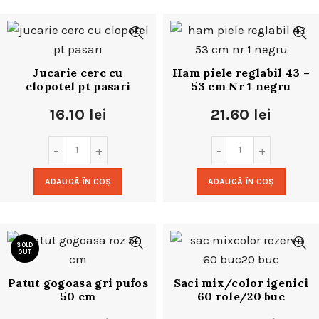
Jucarie cerc cu
Ham piele reglabil 43 –
clopotel pt pasari
53 cm Nr 1 negru
16.10
lei
21.60
lei
ADAUGĂ ÎN COȘ
ADAUGĂ ÎN COȘ
SOLD
OUT
Patut gogoasa gri pufos
Saci mix/color igenici
50 cm
60 role/20 buc