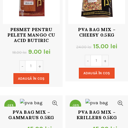
PESMET PENTRU
PVA BAG MIX –
PELETE MANGO CU
CHEESY 0.5KG
ACID BUTIRIC
Prețul
Pre
15.00
lei
24.00
lei
Prețul
Prețul
9.00
lei
18.00
lei
inițial
cur
inițial
curent
a
este
a
este:
ADAUGĂ ÎN COȘ
fost:
15.0
ADAUGĂ ÎN COȘ
fost:
9.00 lei.
24.00 lei.
18.00 lei.
-38%
-38%
PVA BAG MIX –
PVA BAG MIX –
GAMMARUS 0.5KG
KRILLERS 0.5KG