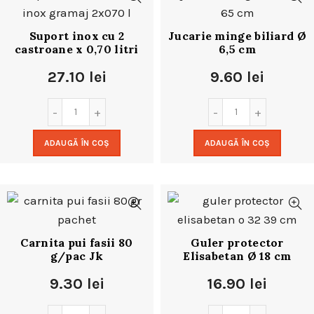
Suport inox cu 2
Jucarie minge biliard Ø
castroane x 0,70 litri
6,5 cm
27.10
lei
9.60
lei
ADAUGĂ ÎN COȘ
ADAUGĂ ÎN COȘ
Carnita pui fasii 80
Guler protector
g/pac Jk
Elisabetan Ø 18 cm
9.30
lei
16.90
lei