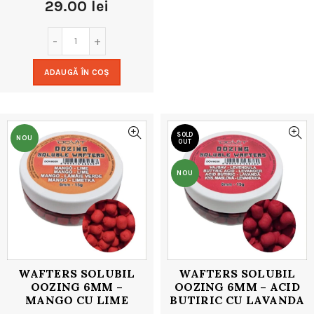
29.00
lei
ADAUGĂ ÎN COȘ
SOLD
NOU
OUT
NOU
WAFTERS SOLUBIL
WAFTERS SOLUBIL
OOZING 6MM –
OOZING 6MM – ACID
MANGO CU LIME
BUTIRIC CU LAVANDA