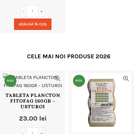
inițial
curent
a
este:
ADAUGĂ ÎN COȘ
fost:
15.00 lei.
24.00 lei.
CELE MAI NOI PRODUSE 2026
NOU
NOU
TABLETA PLANCTON
FITOFAG 160GR –
USTUROI
23.00
lei