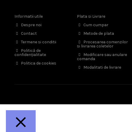
Informatii utile
Plata si Livrare
Despre noi
Cum cumpar
Contact
Metode de plata
Termene si conditii
Procesarea comenzilor
si livrarea coletelor
Politică de
confidențialitate
Modificare sau anulare
comanda
Politica de cookies
Modalitati de livrare