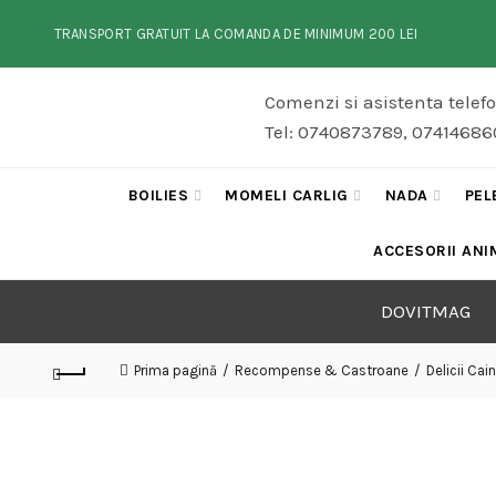
TRANSPORT GRATUIT LA COMANDA DE MINIMUM 200 LEI
Comenzi si asistenta telef
Tel: 0740873789, 074146860
BOILIES
MOMELI CARLIG
NADA
PEL
ACCESORII ANI
DOVITMAG
Prima pagină
Recompense & Castroane
Delicii Cain