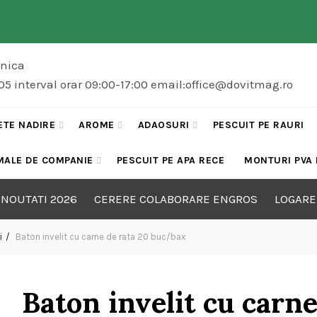
onica
5 interval orar 09:00-17:00 email:office@dovitmag.ro
ETE NADIRE
AROME
ADAOSURI
PESCUIT PE RAURI
MALE DE COMPANIE
PESCUIT PE APA RECE
MONTURI PVA
NOUTATI 2026
CERERE COLABORARE ENGROS
LOGARE
i
Baton invelit cu carne de rata 20 buc/bax
Baton invelit cu carn