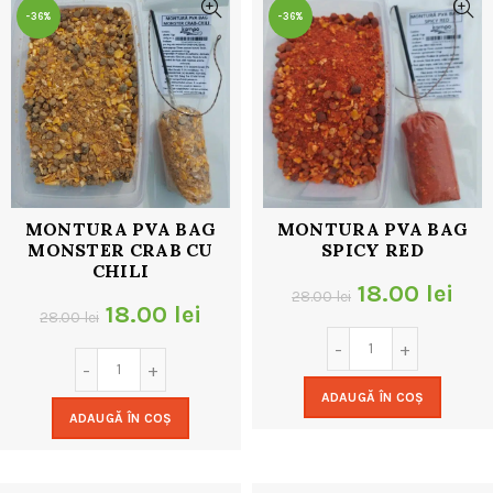
-36%
-36%
MONTURA PVA BAG
MONTURA PVA BAG
MONSTER CRAB CU
SPICY RED
CHILI
Prețul
Pre
18.00
lei
28.00
lei
Prețul
Prețul
18.00
lei
28.00
lei
inițial
cur
inițial
curent
a
est
a
este:
ADAUGĂ ÎN COȘ
fost:
18.
ADAUGĂ ÎN COȘ
fost:
18.00 lei.
28.00 lei.
28.00 lei.