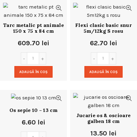
Tarc metalic pt animale
Flexi clasic basic snur
150 x 75 x 84 cm
5m/12kg S rosu
609.70
lei
62.70
lei
ADAUGĂ ÎN COȘ
ADAUGĂ ÎN COȘ
Os sepie 10 – 13 cm
Jucarie os & oscioare
galben 18 cm
6.60
lei
13.50
lei