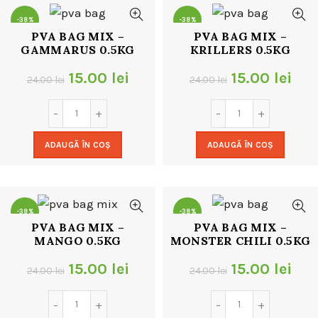
-38%
-38%
PVA BAG MIX –
PVA BAG MIX –
GAMMARUS 0.5KG
KRILLERS 0.5KG
Prețul
Prețul
Prețul
Pre
15.00
lei
15.00
lei
24.00
lei
24.00
lei
inițial
curent
inițial
cur
a
este:
a
este
ADAUGĂ ÎN COȘ
ADAUGĂ ÎN COȘ
fost:
15.00 lei.
fost:
15.0
24.00 lei.
24.00 lei.
-38%
-38%
PVA BAG MIX –
PVA BAG MIX –
MANGO 0.5KG
MONSTER CHILI 0.5KG
NOU
Prețul
Prețul
Prețul
Pre
15.00
lei
15.00
lei
24.00
lei
24.00
lei
inițial
curent
inițial
cur