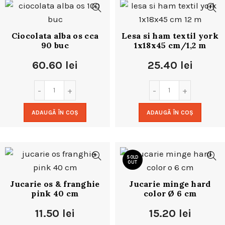
Ciocolata alba os cca
Lesa si ham textil york
90 buc
1x18x45 cm/1,2 m
60.60
lei
25.40
lei
ADAUGĂ ÎN COȘ
ADAUGĂ ÎN COȘ
SOLD
OUT
Jucarie os & franghie
Jucarie minge hard
pink 40 cm
color Ø 6 cm
11.50
lei
15.20
lei