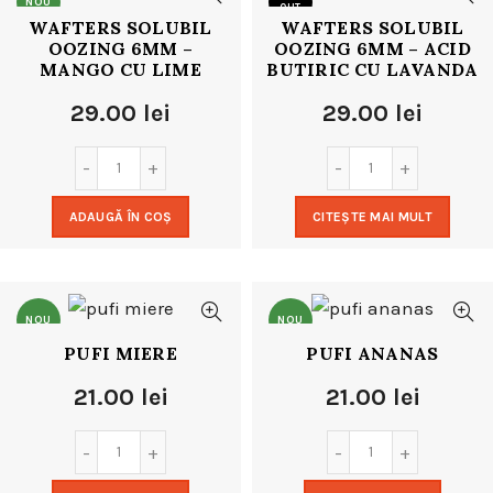
NOU
OUT
WAFTERS SOLUBIL
WAFTERS SOLUBIL
OOZING 6MM –
OOZING 6MM – ACID
NOU
MANGO CU LIME
BUTIRIC CU LAVANDA
29.00
lei
29.00
lei
ADAUGĂ ÎN COȘ
CITEȘTE MAI MULT
NOU
NOU
PUFI MIERE
PUFI ANANAS
21.00
lei
21.00
lei