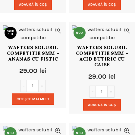
ADAUGĂ ÎN COȘ
ADAUGĂ ÎN COȘ
SOLD
NOU
OUT
WAFTERS SOLUBIL
WAFTERS SOLUBIL
NOU
COMPETITIE 9MM –
COMPETITIE 9MM –
ANANAS CU FISTIC
ACID BUTIRIC CU
CAISE
29.00
lei
29.00
lei
CITEȘTE MAI MULT
ADAUGĂ ÎN COȘ
NOU
NOU