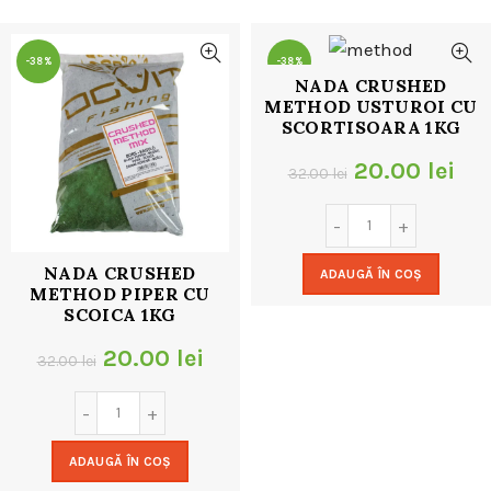
32.00 lei.
-38%
-38%
NADA CRUSHED
METHOD USTUROI CU
SCORTISOARA 1KG
Prețul
Pre
20.00
lei
32.00
lei
inițial
cur
a
est
NADA CRUSHED
ADAUGĂ ÎN COȘ
fost:
20.
METHOD PIPER CU
SCOICA 1KG
32.00 lei.
Prețul
Prețul
20.00
lei
32.00
lei
inițial
curent
a
este:
ADAUGĂ ÎN COȘ
fost:
20.00 lei.