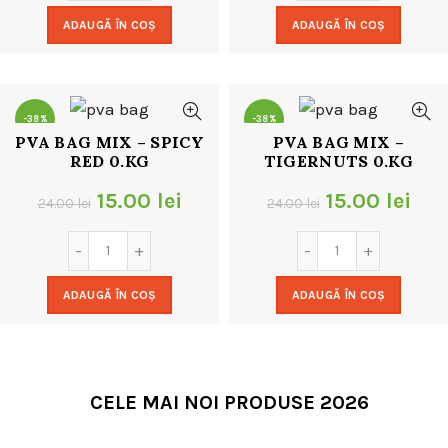
a
este:
a
este
ADAUGĂ ÎN COȘ
ADAUGĂ ÎN COȘ
fost:
15.00 lei.
fost:
15.0
24.00 lei.
24.00 lei.
-38%
-38%
PVA BAG MIX – SPICY
PVA BAG MIX –
RED 0.KG
TIGERNUTS 0.KG
Prețul
Prețul
Prețul
Pre
15.00
lei
15.00
lei
24.00
lei
24.00
lei
inițial
curent
inițial
cur
a
este:
a
este
ADAUGĂ ÎN COȘ
ADAUGĂ ÎN COȘ
fost:
15.00 lei.
fost:
15.0
24.00 lei.
24.00 lei.
CELE MAI NOI PRODUSE 2026