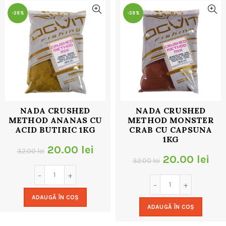
-38%
-38%
NADA CRUSHED
NADA CRUSHED
METHOD ANANAS CU
METHOD MONSTER
ACID BUTIRIC 1KG
CRAB CU CAPSUNA
1KG
Prețul
Prețul
20.00
lei
32.00
lei
Prețul
Pre
20.00
lei
32.00
lei
inițial
curent
inițial
cur
a
este:
a
est
ADAUGĂ ÎN COȘ
fost:
20.00 lei.
ADAUGĂ ÎN COȘ
fost:
20.
32.00 lei.