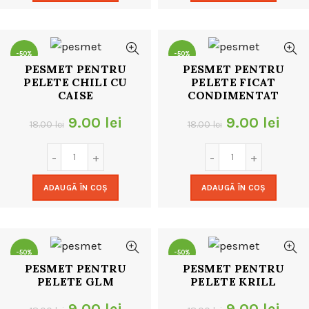
18.00 lei.
18.00 lei.
-50%
-50%
PESMET PENTRU
PESMET PENTRU
PELETE CHILI CU
PELETE FICAT
CAISE
CONDIMENTAT
Prețul
Prețul
Prețul
Preț
9.00
lei
9.00
lei
18.00
lei
18.00
lei
inițial
curent
inițial
cur
a
este:
a
este
ADAUGĂ ÎN COȘ
ADAUGĂ ÎN COȘ
fost:
9.00 lei.
fost:
9.00
18.00 lei.
18.00 lei.
-50%
-50%
PESMET PENTRU
PESMET PENTRU
PELETE GLM
PELETE KRILL
Prețul
Prețul
Prețul
Preț
9.00
lei
9.00
lei