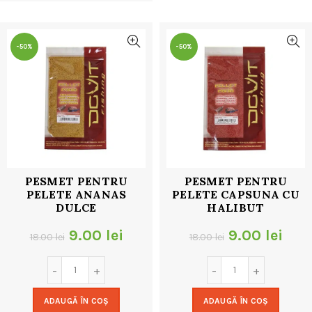
32.00 lei.
-50%
-50%
PESMET PENTRU
PESMET PENTRU
PELETE ANANAS
PELETE CAPSUNA CU
DULCE
HALIBUT
Prețul
Prețul
Prețul
Preț
9.00
lei
9.00
lei
18.00
lei
18.00
lei
inițial
curent
inițial
cur
a
este:
a
este
ADAUGĂ ÎN COȘ
ADAUGĂ ÎN COȘ
fost:
9.00 lei.
fost:
9.00