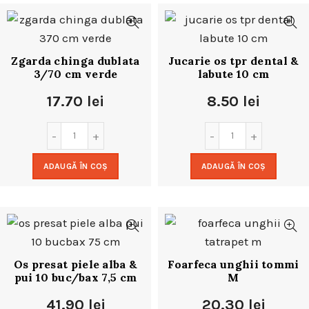
Zgarda chinga dublata
Jucarie os tpr dental &
3/70 cm verde
labute 10 cm
17.70
lei
8.50
lei
ADAUGĂ ÎN COȘ
ADAUGĂ ÎN COȘ
Os presat piele alba &
Foarfeca unghii tommi
pui 10 buc/bax 7,5 cm
M
41.90
lei
20.30
lei