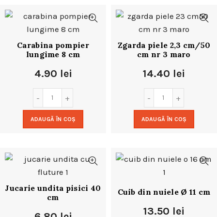
Carabina pompier
Zgarda piele 2,3 cm/50
lungime 8 cm
cm nr 3 maro
4.90
lei
14.40
lei
ADAUGĂ ÎN COȘ
ADAUGĂ ÎN COȘ
Jucarie undita pisici 40
Cuib din nuiele Ø 11 cm
cm
13.50
lei
6.80
lei