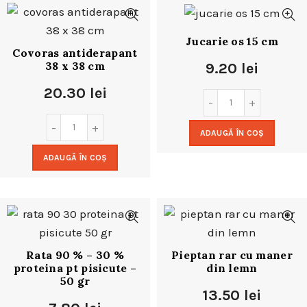
Jucarie os 15 cm
Covoras antiderapant
38 x 38 cm
9.20
lei
20.30
lei
ADAUGĂ ÎN COȘ
ADAUGĂ ÎN COȘ
Rata 90 % – 30 %
Pieptan rar cu maner
proteina pt pisicute –
din lemn
50 gr
13.50
lei