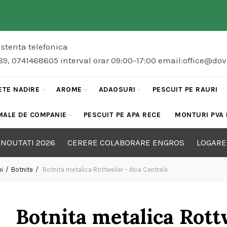
stenta telefonica
89, 0741468605 interval orar 09:00-17:00 email:office@do
ETE NADIRE
AROME
ADAOSURI
PESCUIT PE RAURI
MALE DE COMPANIE
PESCUIT PE APA RECE
MONTURI PVA
NOUTATI 2026
CERERE COLABORARE ENGROS
LOGARE
i
Botnite
Botnita metalica Rottweiler – Asia Centrala
Botnita metalica Rott