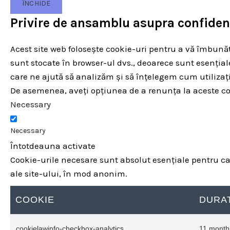
ÎNCHIDE
Privire de ansamblu asupra confidenț
Acest site web folosește cookie-uri pentru a vă îmbunătă
sunt stocate în browser-ul dvs., deoarece sunt esențial
care ne ajută să analizăm și să înțelegem cum utiliza
De asemenea, aveți opțiunea de a renunța la aceste coo
Necessary
Necessary
Întotdeauna activate
Cookie-urile necesare sunt absolut esențiale pentru ca s
ale site-ului, în mod anonim.
COOKIE
DURA
cookielawinfo-checkbox-analytics
11 month