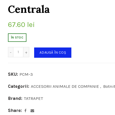
Centrala
67.60
lei
ÎN STOC
Cantitate
ADAUGĂ ÎN COȘ
SKU:
PCM-3
Categorii:
ACCESORII ANIMALE DE COMPANIE
,
Botni
Brand:
TATRAPET
Share