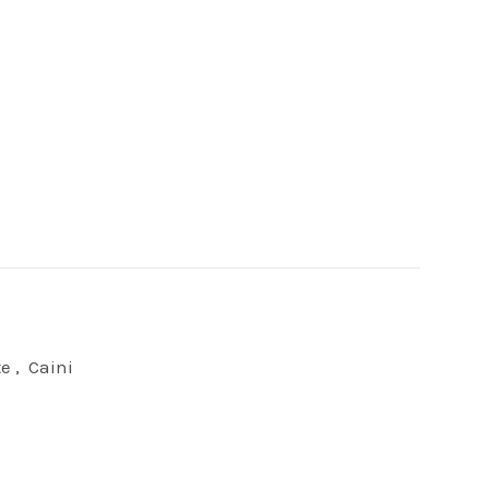
te
,
Caini