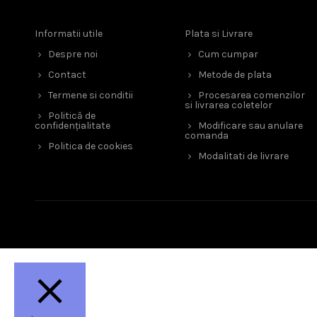
Informatii utile
Plata si Livrare
Despre noi
Cum cumpar
Contact
Metode de plata
Termene si conditii
Procesarea comenzilor
si livrarea coletelor
Politică de
confidențialitate
Modificare sau anulare
comanda
Politica de cookies
Modalitati de livrare