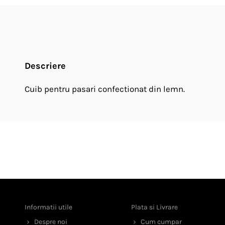
Descriere
Cuib pentru pasari confectionat din lemn.
Informatii utile
Plata si Livrare
Despre noi
Cum cumpar