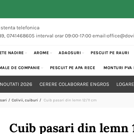
stenta telefonica
89, 0741468605 interval orar 09:00-17:00 email:office@dov
ETE NADIRE
AROME
ADAOSURI
PESCUIT PE RAURI
MALE DE COMPANIE
PESCUIT PE APA RECE
MONTURI PVA
NOUTATI 2026
CERERE COLABORARE ENGROS
LOGARE
sari
Colivii, cuiburi
Cuib pasari din lemn 12/11 cm
Cuib pasari din lemn 