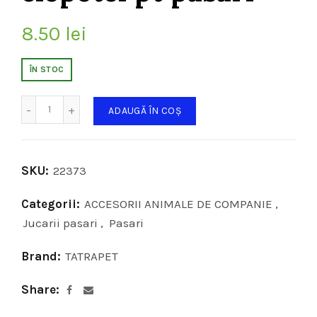
8.50
lei
ÎN STOC
Cantitate
ADAUGĂ ÎN COȘ
SKU:
22373
Categorii:
ACCESORII ANIMALE DE COMPANIE
,
Jucarii pasari
,
Pasari
Brand:
TATRAPET
Share