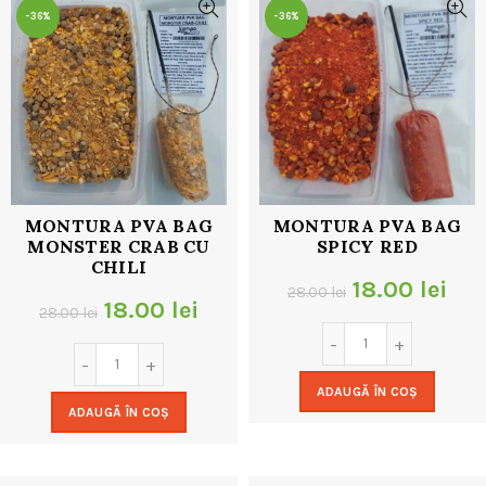
-36%
-36%
MONTURA PVA BAG
MONTURA PVA BAG
MONSTER CRAB CU
SPICY RED
CHILI
Prețul
Pre
18.00
lei
28.00
lei
Prețul
Prețul
18.00
lei
28.00
lei
inițial
cur
inițial
curent
a
est
a
este:
ADAUGĂ ÎN COȘ
fost:
18.
ADAUGĂ ÎN COȘ
fost:
18.00 lei.
28.00 lei.
28.00 lei.