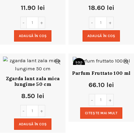
11.90
lei
18.60
lei
ADAUGĂ ÎN COȘ
ADAUGĂ ÎN COȘ
SOLD
OUT
Parfum Fruttato 100 ml
Zgarda lant zala mica
lungime 50 cm
66.10
lei
8.50
lei
CITEȘTE MAI MULT
ADAUGĂ ÎN COȘ