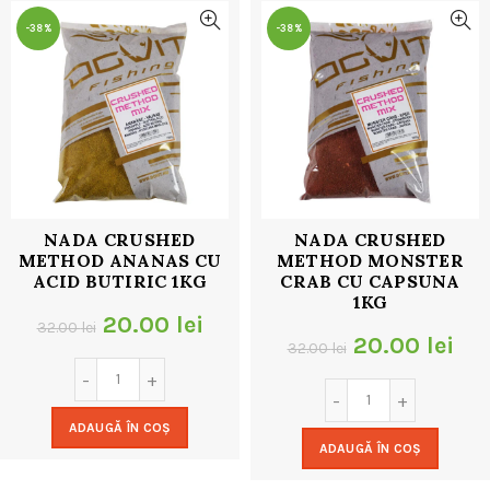
-38%
-38%
NADA CRUSHED
NADA CRUSHED
METHOD ANANAS CU
METHOD MONSTER
ACID BUTIRIC 1KG
CRAB CU CAPSUNA
1KG
Prețul
Prețul
20.00
lei
32.00
lei
Prețul
Pre
20.00
lei
32.00
lei
inițial
curent
inițial
cur
a
este:
a
est
ADAUGĂ ÎN COȘ
fost:
20.00 lei.
ADAUGĂ ÎN COȘ
fost:
20.
32.00 lei.