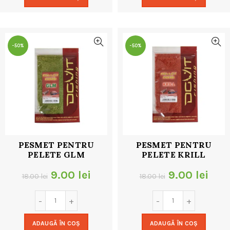
fost:
9.00 lei.
fost:
9.00
18.00 lei.
18.00 lei.
-50%
-50%
PESMET PENTRU
PESMET PENTRU
PELETE GLM
PELETE KRILL
Prețul
Prețul
Prețul
Preț
9.00
lei
9.00
lei
18.00
lei
18.00
lei
inițial
curent
inițial
cur
a
este:
a
este
ADAUGĂ ÎN COȘ
ADAUGĂ ÎN COȘ
fost:
9.00 lei.
fost:
9.00