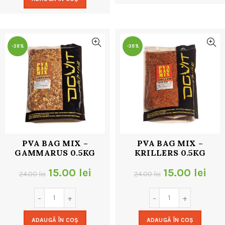
fost:
9.00 lei.
24.00 lei.
18.00 lei.
-38%
-38%
PVA BAG MIX –
PVA BAG MIX –
GAMMARUS 0.5KG
KRILLERS 0.5KG
Prețul
Prețul
Prețul
Pre
15.00
lei
15.00
lei
24.00
lei
24.00
lei
inițial
curent
inițial
cur
a
este:
a
este
ADAUGĂ ÎN COȘ
ADAUGĂ ÎN COȘ