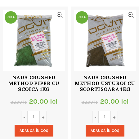
32.00 lei.
-38%
-38%
NADA CRUSHED
NADA CRUSHED
METHOD PIPER CU
METHOD USTUROI CU
SCOICA 1KG
SCORTISOARA 1KG
Prețul
Prețul
Prețul
Pre
20.00
lei
20.00
lei
32.00
lei
32.00
lei
inițial
curent
inițial
cur
a
este:
a
est
ADAUGĂ ÎN COȘ
ADAUGĂ ÎN COȘ
fost:
20.00 lei.
fost:
20.