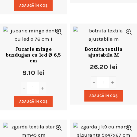
ADAUGĂ ÎN COȘ
Jucarie minge
Botnita textila
buzdugan cu led Ø 6,5
ajustabila M
cm
26.20
lei
9.10
lei
ADAUGĂ ÎN COȘ
ADAUGĂ ÎN COȘ