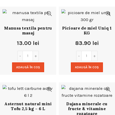
Manusa textila pentru
Picioare de miel Uniq 1
masaj
KG
13.00
lei
83.90
lei
ADAUGĂ ÎN COȘ
ADAUGĂ ÎN COȘ
Asternut natural mini
Dajana minerale cu
Tofu 2,5 kg – 6 L
fructe & vitamine
rozatoare