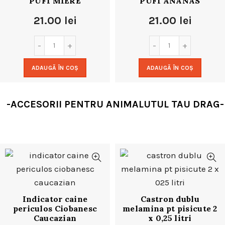
PUFI MIERE
PUFI ANANAS
21.00
lei
21.00
lei
ADAUGĂ ÎN COȘ
ADAUGĂ ÎN COȘ
-ACCESORII PENTRU ANIMALUTUL TAU DRAG-
Indicator caine
Castron dublu
periculos Ciobanesc
melamina pt pisicute 2
Caucazian
x 0,25 litri