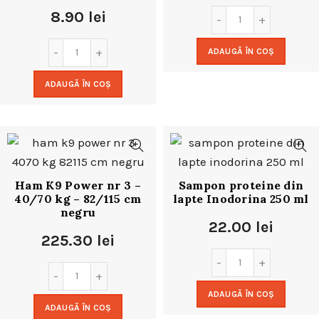
8.90
lei
ADAUGĂ ÎN COȘ
ADAUGĂ ÎN COȘ
Ham K9 Power nr 3 –
Sampon proteine din
40/70 kg – 82/115 cm
lapte Inodorina 250 ml
negru
22.00
lei
225.30
lei
ADAUGĂ ÎN COȘ
ADAUGĂ ÎN COȘ