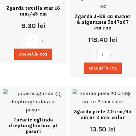
Zgarda textila star 16
mm/45 cm
Zgarda J-K9 cu maner
& siguranta 5x47x67
8.30
lei
cm roz
118.40
lei
ADAUGĂ ÎN COȘ
ADAUGĂ ÎN COȘ
Zgarda piele 2,0 cm/45
cm nr 2 mix color
Jucarie oglinda
dreptunghiulara pt
13.50
lei
pasari