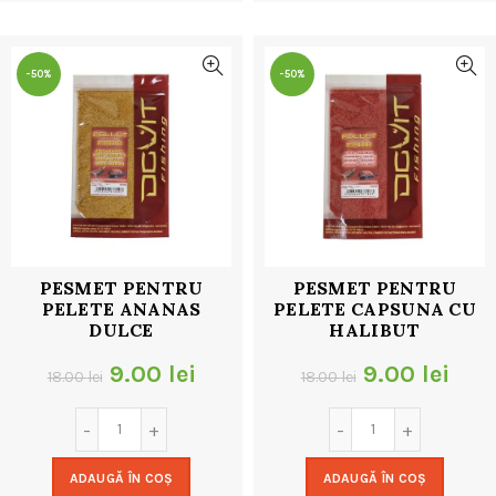
32.00 lei.
32.00 lei.
-50%
-50%
PESMET PENTRU
PESMET PENTRU
PELETE ANANAS
PELETE CAPSUNA CU
DULCE
HALIBUT
Prețul
Prețul
Prețul
Preț
9.00
lei
9.00
lei
18.00
lei
18.00
lei
inițial
curent
inițial
cur
a
este:
a
este
ADAUGĂ ÎN COȘ
ADAUGĂ ÎN COȘ
fost:
9.00 lei.
fost:
9.00