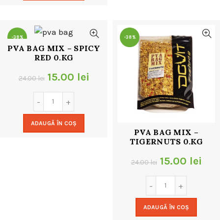
24.00 lei.
-38%
-38%
PVA BAG MIX – SPICY
RED 0.KG
Prețul
Prețul
15.00
lei
24.00
lei
inițial
curent
a
este:
ADAUGĂ ÎN COȘ
fost:
15.00 lei.
PVA BAG MIX –
TIGERNUTS 0.KG
24.00 lei.
Prețul
Pre
15.00
lei
24.00
lei
inițial
cur
a
este
ADAUGĂ ÎN COȘ
fost:
15.0