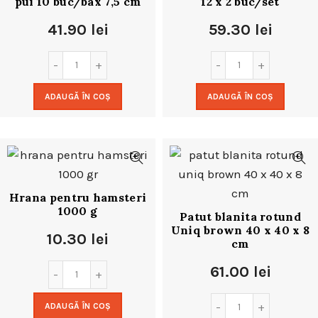
pui 10 buc/bax 7,5 cm
12 x 2 buc/set
41.90
lei
59.30
lei
ADAUGĂ ÎN COȘ
ADAUGĂ ÎN COȘ
Hrana pentru hamsteri
1000 g
Patut blanita rotund
Uniq brown 40 x 40 x 8
10.30
lei
cm
61.00
lei
ADAUGĂ ÎN COȘ