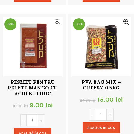
18.00 lei.
18.00 lei.
-50%
-38%
PESMET PENTRU
PVA BAG MIX –
PELETE MANGO CU
CHEESY 0.5KG
ACID BUTIRIC
Prețul
Pre
15.00
lei
24.00
lei
Prețul
Prețul
9.00
lei
18.00
lei
inițial
cur
inițial
curent
a
este
a
este:
ADAUGĂ ÎN COȘ
fost:
15.0
ADAUGĂ ÎN COȘ