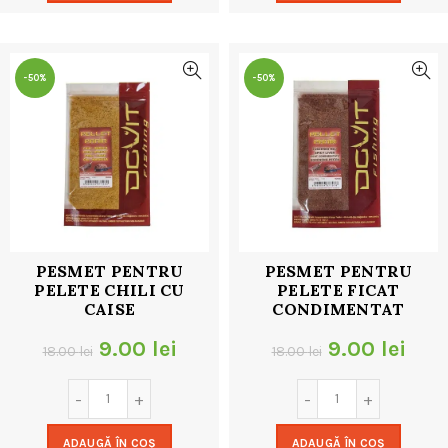
18.00 lei.
18.00 lei.
-50%
-50%
PESMET PENTRU
PESMET PENTRU
PELETE CHILI CU
PELETE FICAT
CAISE
CONDIMENTAT
Prețul
Prețul
Prețul
Preț
9.00
lei
9.00
lei
18.00
lei
18.00
lei
inițial
curent
inițial
cur
a
este:
a
este
ADAUGĂ ÎN COȘ
ADAUGĂ ÎN COȘ