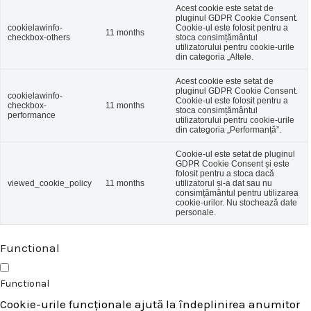
Acest cookie este setat de
pluginul GDPR Cookie Consent.
cookielawinfo-
Cookie-ul este folosit pentru a
11 months
checkbox-others
stoca consimțământul
utilizatorului pentru cookie-urile
din categoria „Altele.
Acest cookie este setat de
pluginul GDPR Cookie Consent.
cookielawinfo-
Cookie-ul este folosit pentru a
checkbox-
11 months
stoca consimțământul
performance
utilizatorului pentru cookie-urile
din categoria „Performanță”.
Cookie-ul este setat de pluginul
GDPR Cookie Consent și este
folosit pentru a stoca dacă
viewed_cookie_policy
11 months
utilizatorul și-a dat sau nu
consimțământul pentru utilizarea
cookie-urilor. Nu stochează date
personale.
Functional
Functional
Cookie-urile funcționale ajută la îndeplinirea anumitor