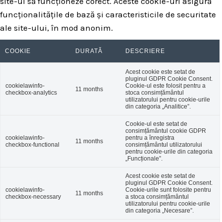
site-ul să funcționeze corect. Aceste cookie-uri asigură
funcționalitățile de bază și caracteristicile de securitate
ale site-ului, în mod anonim.
COOKIE
DURATĂ
DESCRIERE
Acest cookie este setat de
pluginul GDPR Cookie Consent.
cookielawinfo-
Cookie-ul este folosit pentru a
11 months
checkbox-analytics
stoca consimțământul
utilizatorului pentru cookie-urile
din categoria „Analitice”.
Cookie-ul este setat de
consimțământul cookie GDPR
cookielawinfo-
pentru a înregistra
11 months
checkbox-functional
consimțământul utilizatorului
pentru cookie-urile din categoria
„Funcționale”.
Acest cookie este setat de
pluginul GDPR Cookie Consent.
cookielawinfo-
Cookie-urile sunt folosite pentru
11 months
checkbox-necessary
a stoca consimțământul
utilizatorului pentru cookie-urile
din categoria „Necesare”.