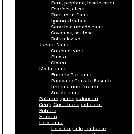
Perii, pieptene, tesale caini
Foarfeci, clesti
Parfumuri Caini
Igiena stradala
Servetele umede caini
Covorase, scutece
Role adezive
Jucarii Caini
Cauciuc, vinil
Plusuri
Sfoara
Moda caini
Fundite Par caini
Papioane Cravate Bascute
Imbracaminte caini
Sosete caini
Patuturi, perne,culcusuri
Genţi, Custi transport caini
Botnite
Hamuri
Lese caini
Lese din piele, metalice