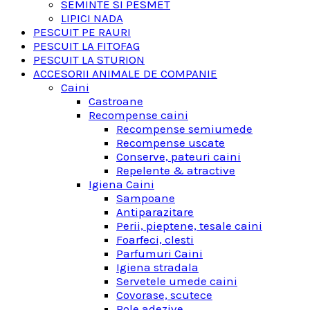
SEMINTE SI PESMET
LIPICI NADA
PESCUIT PE RAURI
PESCUIT LA FITOFAG
PESCUIT LA STURION
ACCESORII ANIMALE DE COMPANIE
Caini
Castroane
Recompense caini
Recompense semiumede
Recompense uscate
Conserve, pateuri caini
Repelente & atractive
Igiena Caini
Sampoane
Antiparazitare
Perii, pieptene, tesale caini
Foarfeci, clesti
Parfumuri Caini
Igiena stradala
Servetele umede caini
Covorase, scutece
Role adezive