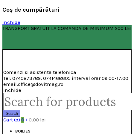
Coş de cumpărături
inchide
TRANSPORT GRATUIT LA COMANDA DE MINIMUM 200 LEI
Comenzi si asistenta telefonica
Tel: 0740873789, 0741468605 interval orar 09:00-17:00
email:office@dovitmag.ro
inchide
Search
for:
Search
Cart (
o
)
0
/
0.00
lei
BOILIES