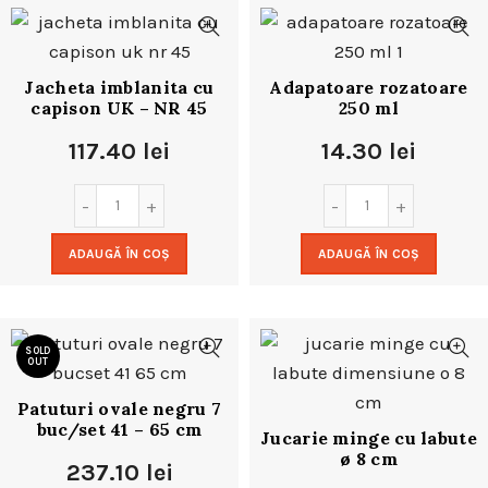
Jacheta imblanita cu
Adapatoare rozatoare
capison UK – NR 45
250 ml
117.40
lei
14.30
lei
ADAUGĂ ÎN COȘ
ADAUGĂ ÎN COȘ
SOLD
OUT
Patuturi ovale negru 7
buc/set 41 – 65 cm
Jucarie minge cu labute
ø 8 cm
237.10
lei