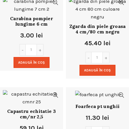
Carabina pompier
lungime 6 cm
Zgarda din piele groasa
4 cm/80 cm negru
3.00
lei
45.40
lei
ADAUGĂ ÎN COȘ
ADAUGĂ ÎN COȘ
Foarfeca pt unghii
Capastru echitatie 3
cm/nr 2,5
11.30
lei
59.10
lei