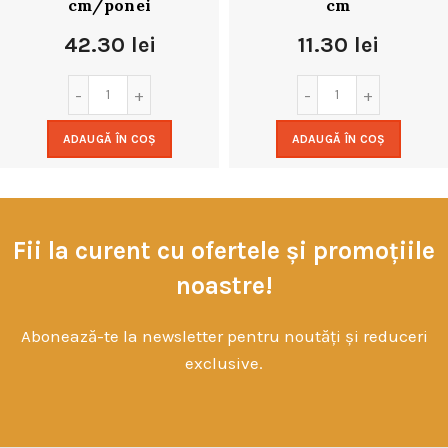
cm/ponei
cm
42.30
lei
11.30
lei
ADAUGĂ ÎN COȘ
ADAUGĂ ÎN COȘ
Fii la curent cu ofertele și promoțiile
noastre!
Abonează-te la newsletter pentru noutăți și reduceri
exclusive.