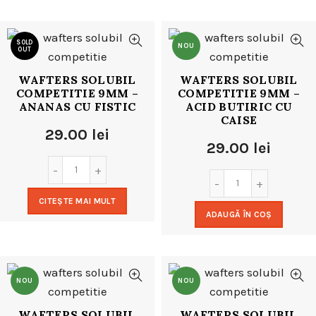
SOLD
NOU
OUT
WAFTERS SOLUBIL
WAFTERS SOLUBIL
NOU
COMPETITIE 9MM –
COMPETITIE 9MM –
ANANAS CU FISTIC
ACID BUTIRIC CU
CAISE
29.00
lei
29.00
lei
CITEȘTE MAI MULT
ADAUGĂ ÎN COȘ
NOU
NOU
WAFTERS SOLUBIL
WAFTERS SOLUBIL