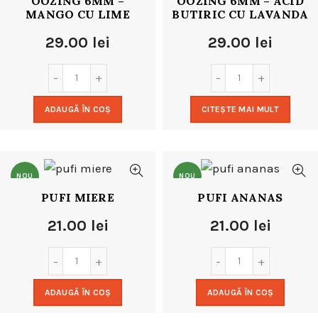
OOZING 6MM –
OOZING 6MM – ACID
NOU
MANGO CU LIME
BUTIRIC CU LAVANDA
29.00
lei
29.00
lei
ADAUGĂ ÎN COȘ
CITEȘTE MAI MULT
NOU
NOU
PUFI MIERE
PUFI ANANAS
21.00
lei
21.00
lei
ADAUGĂ ÎN COȘ
ADAUGĂ ÎN COȘ