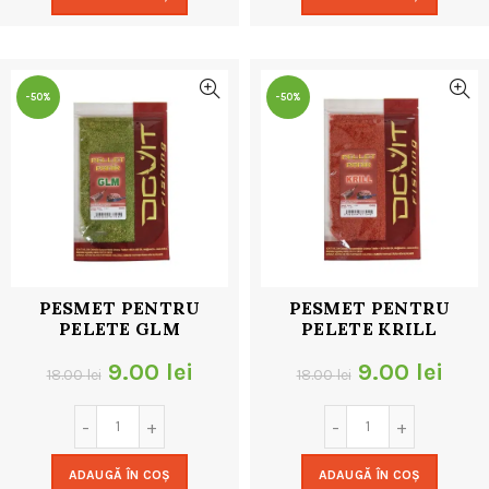
fost:
9.00 lei.
fost:
9.00
18.00 lei.
18.00 lei.
-50%
-50%
PESMET PENTRU
PESMET PENTRU
PELETE GLM
PELETE KRILL
Prețul
Prețul
Prețul
Preț
9.00
lei
9.00
lei
18.00
lei
18.00
lei
inițial
curent
inițial
cur
a
este:
a
este
ADAUGĂ ÎN COȘ
ADAUGĂ ÎN COȘ
fost:
9.00 lei.
fost:
9.00