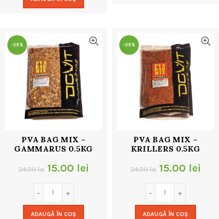
fost:
9.00 lei.
24.00 lei.
18.00 lei.
-38%
-38%
PVA BAG MIX –
PVA BAG MIX –
GAMMARUS 0.5KG
KRILLERS 0.5KG
Prețul
Prețul
Prețul
Pre
15.00
lei
15.00
lei
24.00
lei
24.00
lei
inițial
curent
inițial
cur
a
este:
a
este
ADAUGĂ ÎN COȘ
ADAUGĂ ÎN COȘ