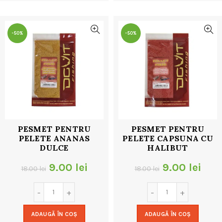
32.00 lei.
32.00 lei.
-50%
-50%
PESMET PENTRU
PESMET PENTRU
PELETE ANANAS
PELETE CAPSUNA CU
DULCE
HALIBUT
Prețul
Prețul
Prețul
Preț
9.00
lei
9.00
lei
18.00
lei
18.00
lei
inițial
curent
inițial
cur
a
este:
a
este
ADAUGĂ ÎN COȘ
ADAUGĂ ÎN COȘ
fost:
9.00 lei.
fost:
9.00