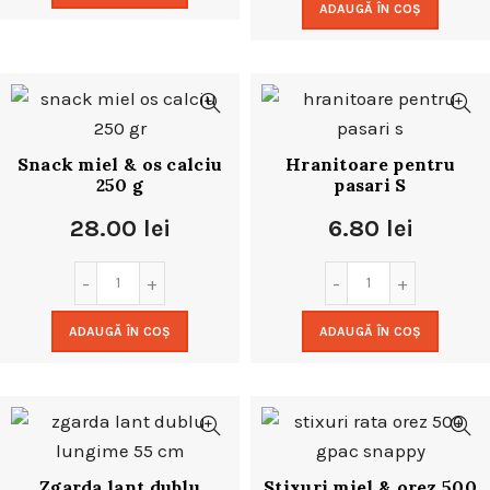
ADAUGĂ ÎN COȘ
Snack miel & os calciu
Hranitoare pentru
250 g
pasari S
28.00
lei
6.80
lei
ADAUGĂ ÎN COȘ
ADAUGĂ ÎN COȘ
Zgarda lant dublu
Stixuri miel & orez 500