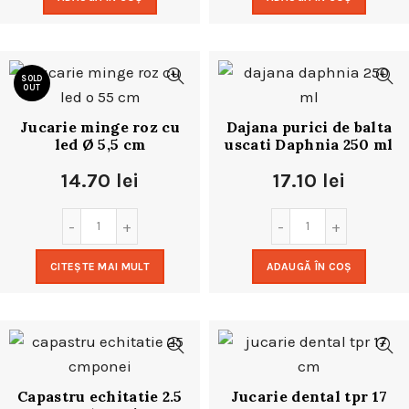
SOLD
OUT
Jucarie minge roz cu
Dajana purici de balta
led Ø 5,5 cm
uscati Daphnia 250 ml
14.70
lei
17.10
lei
CITEȘTE MAI MULT
ADAUGĂ ÎN COȘ
Capastru echitatie 2.5
Jucarie dental tpr 17