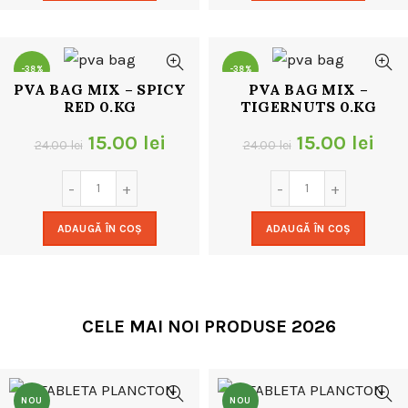
24.00 lei.
24.00 lei.
-38%
-38%
PVA BAG MIX – SPICY
PVA BAG MIX –
RED 0.KG
TIGERNUTS 0.KG
Prețul
Prețul
Prețul
Pre
15.00
lei
15.00
lei
24.00
lei
24.00
lei
inițial
curent
inițial
cur
a
este:
a
este
ADAUGĂ ÎN COȘ
ADAUGĂ ÎN COȘ
fost:
15.00 lei.
fost:
15.0
24.00 lei.
24.00 lei.
CELE MAI NOI PRODUSE 2026
NOU
NOU