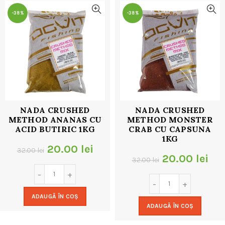
-38%
-38%
NADA CRUSHED
NADA CRUSHED
METHOD ANANAS CU
METHOD MONSTER
ACID BUTIRIC 1KG
CRAB CU CAPSUNA
1KG
Prețul
Prețul
20.00
lei
32.00
lei
Prețul
Pre
20.00
lei
32.00
lei
inițial
curent
inițial
cur
a
este:
a
est
ADAUGĂ ÎN COȘ
fost:
20.00 lei.
ADAUGĂ ÎN COȘ
fost:
20.
32.00 lei.