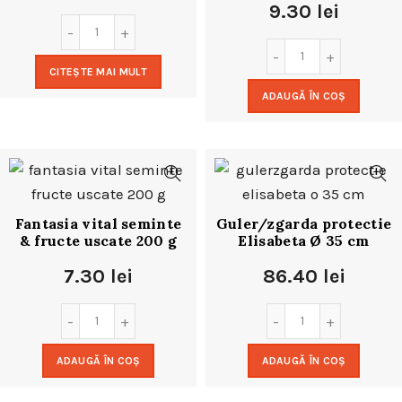
9.30
lei
CITEȘTE MAI MULT
ADAUGĂ ÎN COȘ
Fantasia vital seminte
Guler/zgarda protectie
& fructe uscate 200 g
Elisabeta Ø 35 cm
7.30
lei
86.40
lei
ADAUGĂ ÎN COȘ
ADAUGĂ ÎN COȘ