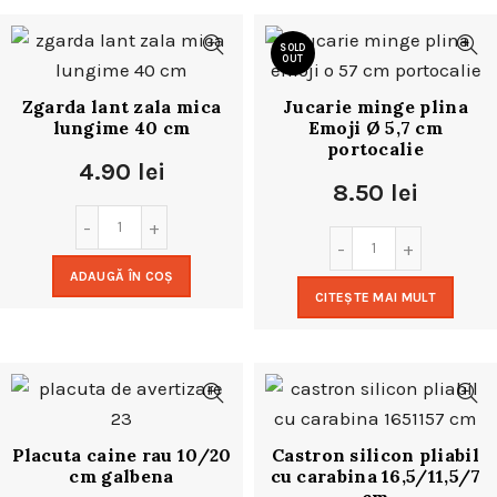
SOLD
OUT
Zgarda lant zala mica
Jucarie minge plina
lungime 40 cm
Emoji Ø 5,7 cm
portocalie
4.90
lei
8.50
lei
ADAUGĂ ÎN COȘ
CITEȘTE MAI MULT
Placuta caine rau 10/20
Castron silicon pliabil
cm galbena
cu carabina 16,5/11,5/7