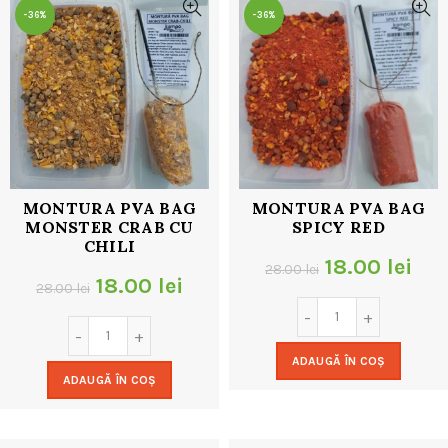
-36%
-36%
MONTURA PVA BAG
MONTURA PVA BAG
MONSTER CRAB CU
SPICY RED
CHILI
Prețul
Pre
18.00
lei
28.00
lei
Prețul
Prețul
18.00
lei
28.00
lei
inițial
cur
inițial
curent
a
est
a
este:
ADAUGĂ ÎN COȘ
fost:
18.
ADAUGĂ ÎN COȘ
fost:
18.00 lei.
28.00 lei.
28.00 lei.