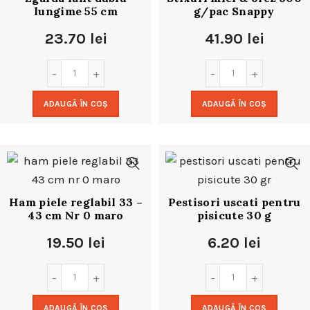
lungime 55 cm
g/pac Snappy
23.70
lei
41.90
lei
ADAUGĂ ÎN COȘ
ADAUGĂ ÎN COȘ
Ham piele reglabil 33 –
Pestisori uscati pentru
43 cm Nr 0 maro
pisicute 30 g
19.50
lei
6.20
lei
ADAUGĂ ÎN COȘ
ADAUGĂ ÎN COȘ