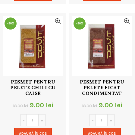
18.00 lei.
18.00 lei.
-50%
-50%
PESMET PENTRU
PESMET PENTRU
PELETE CHILI CU
PELETE FICAT
CAISE
CONDIMENTAT
Prețul
Prețul
Prețul
Preț
9.00
lei
9.00
lei
18.00
lei
18.00
lei
inițial
curent
inițial
cur
a
este:
a
este
ADAUGĂ ÎN COȘ
ADAUGĂ ÎN COȘ