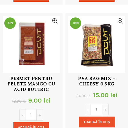
18.00 lei.
18.00 lei.
-50%
-38%
PESMET PENTRU
PVA BAG MIX –
PELETE MANGO CU
CHEESY 0.5KG
ACID BUTIRIC
Prețul
Pre
15.00
lei
24.00
lei
Prețul
Prețul
9.00
lei
18.00
lei
inițial
cur
inițial
curent
a
este
a
este:
ADAUGĂ ÎN COȘ
fost:
15.0
ADAUGĂ ÎN COȘ