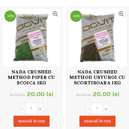
32.00 lei.
-38%
-38%
NADA CRUSHED
NADA CRUSHED
METHOD PIPER CU
METHOD USTUROI CU
SCOICA 1KG
SCORTISOARA 1KG
Prețul
Prețul
Prețul
Pre
20.00
lei
20.00
lei
32.00
lei
32.00
lei
inițial
curent
inițial
cur
a
este:
a
est
ADAUGĂ ÎN COȘ
ADAUGĂ ÎN COȘ
fost:
20.00 lei.
fost:
20.