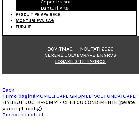
Capastre cai
Lanturi vita
PESCUIT PE APA RECE
MONTURI PVA BAG
FURAJE
DOVITMAG
NOUTATI 2026
CERERE COLABORARE ENGROS
LOGARE SITE ENGROS
Back
Prima pagină
MOMELI CARLIG
MOMELI SCUFUNDATOARE
HALIBUT DUO 14-20MM – CHILI CU CONDIMENTE (pelete
gaurit pt. carlig)
Previous product