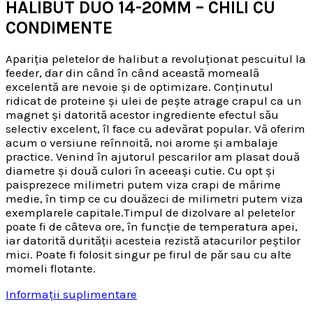
HALIBUT DUO 14-20MM – CHILI CU
CONDIMENTE
Apariția peletelor de halibut a revoluționat pescuitul la
feeder, dar din când în când această momeală
excelentă are nevoie și de optimizare. Conținutul
ridicat de proteine ​​și ulei de pește atrage crapul ca un
magnet și datorită acestor ingrediente efectul său
selectiv excelent, îl face cu adevărat popular. Vă oferim
acum o versiune reînnoită, noi arome și ambalaje
practice. Venind în ajutorul pescarilor am plasat două
diametre și două culori în aceeași cutie. Cu opt și
paisprezece milimetri putem viza crapi de mărime
medie, în timp ce cu douăzeci de milimetri putem viza
exemplarele capitale.Timpul de dizolvare al peletelor
poate fi de câteva ore, în funcție de temperatura apei,
iar datorită durității acesteia rezistă atacurilor peștilor
mici. Poate fi folosit singur pe firul de păr sau cu alte
momeli flotante.
Informații suplimentare