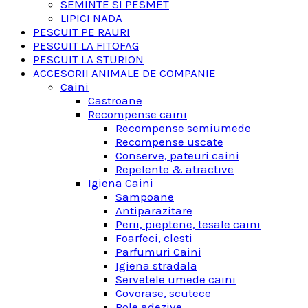
SEMINTE SI PESMET
LIPICI NADA
PESCUIT PE RAURI
PESCUIT LA FITOFAG
PESCUIT LA STURION
ACCESORII ANIMALE DE COMPANIE
Caini
Castroane
Recompense caini
Recompense semiumede
Recompense uscate
Conserve, pateuri caini
Repelente & atractive
Igiena Caini
Sampoane
Antiparazitare
Perii, pieptene, tesale caini
Foarfeci, clesti
Parfumuri Caini
Igiena stradala
Servetele umede caini
Covorase, scutece
Role adezive