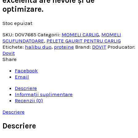
excelentă are nevoie și de
optimizare.
Stoc epuizat
SKU:
DOV7685
Categorii:
MOMELI CARLIG
,
MOMELI
SCUFUNDATOARE
,
PELETE GAURIT PENTRU CARLIG
Etichete:
halibu duo
,
proteine
Brand:
DOVIT
Producator:
Dovit
Share
Facebook
Email
Descriere
Informații suplimentare
Recenzii (0)
Descriere
Descriere