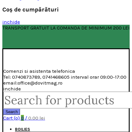
Coş de cumpărături
inchide
TRANSPORT GRATUIT LA COMANDA DE MINIMUM 200 LEI
Comenzi si asistenta telefonica
Tel: 0740873789, 0741468605 interval orar 09:00-17:00
email:office@dovitmag.ro
inchide
Search
for:
Search
Cart (
o
)
0
/
0.00
lei
BOILIES