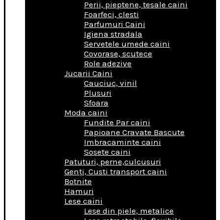
Perii, pieptene, tesale caini
Foarfeci, clesti
Parfumuri Caini
Igiena stradala
Servetele umede caini
Covorase, scutece
Role adezive
Jucarii Caini
Cauciuc, vinil
Plusuri
Sfoara
Moda caini
Fundite Par caini
Papioane Cravate Bascute
Imbracaminte caini
Sosete caini
Patuturi, perne,culcusuri
Genţi, Custi transport caini
Botnite
Hamuri
Lese caini
Lese din piele, metalice