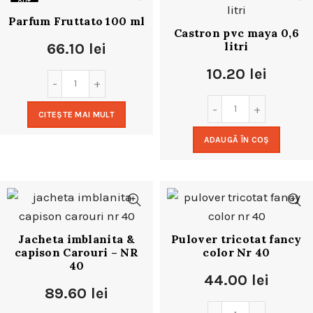
OUT
Parfum Fruttato 100 ml
Castron pvc maya 0,6
litri
66.10
lei
10.20
lei
CITEȘTE MAI MULT
ADAUGĂ ÎN COȘ
Jacheta imblanita &
Pulover tricotat fancy
capison Carouri – NR
color Nr 40
40
44.00
lei
89.60
lei