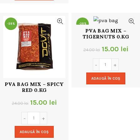
24.00 lei.
-38%
-38%
PVA BAG MIX –
TIGERNUTS 0.KG
Prețul
Pre
15.00
lei
24.00
lei
inițial
cur
a
este
ADAUGĂ ÎN COȘ
fost:
15.0
PVA BAG MIX – SPICY
RED 0.KG
24.00 lei.
Prețul
Prețul
15.00
lei
24.00
lei
inițial
curent
a
este:
ADAUGĂ ÎN COȘ
fost:
15.00 lei.