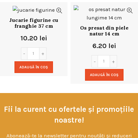
Jucarie figurine cu
franghie 37 cm
Os presat din piele
natur 14 cm
10.20
lei
6.20
lei
ADAUGĂ ÎN COȘ
ADAUGĂ ÎN COȘ
Fii la curent cu ofertele și promoțiile
noastre!
Abonează-te la newsletter pentru noutăți și reduceri