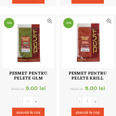
fost:
9.00 lei.
fost:
9.00
18.00 lei.
18.00 lei.
-50%
-50%
PESMET PENTRU
PESMET PENTRU
PELETE GLM
PELETE KRILL
Prețul
Prețul
Prețul
Preț
9.00
lei
9.00
lei
18.00
lei
18.00
lei
inițial
curent
inițial
cur
a
este:
a
este
ADAUGĂ ÎN COȘ
ADAUGĂ ÎN COȘ
fost:
9.00 lei.
fost:
9.00