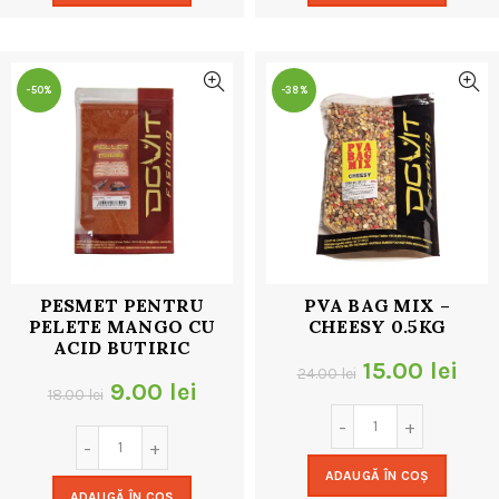
18.00 lei.
18.00 lei.
-50%
-38%
PESMET PENTRU
PVA BAG MIX –
PELETE MANGO CU
CHEESY 0.5KG
ACID BUTIRIC
Prețul
Pre
15.00
lei
24.00
lei
Prețul
Prețul
9.00
lei
18.00
lei
inițial
cur
inițial
curent
a
este
a
este:
ADAUGĂ ÎN COȘ
fost:
15.0
ADAUGĂ ÎN COȘ