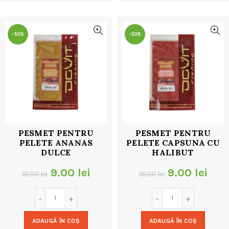
32.00 lei.
32.00 lei.
-50%
-50%
PESMET PENTRU
PESMET PENTRU
PELETE ANANAS
PELETE CAPSUNA CU
DULCE
HALIBUT
Prețul
Prețul
Prețul
Preț
9.00
lei
9.00
lei
18.00
lei
18.00
lei
inițial
curent
inițial
cur
a
este:
a
este
ADAUGĂ ÎN COȘ
ADAUGĂ ÎN COȘ
fost:
9.00 lei.
fost:
9.00