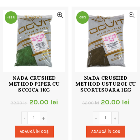
32.00 lei.
-38%
-38%
NADA CRUSHED
NADA CRUSHED
METHOD PIPER CU
METHOD USTUROI CU
SCOICA 1KG
SCORTISOARA 1KG
Prețul
Prețul
Prețul
Pre
20.00
lei
20.00
lei
32.00
lei
32.00
lei
inițial
curent
inițial
cur
a
este:
a
est
ADAUGĂ ÎN COȘ
ADAUGĂ ÎN COȘ
fost:
20.00 lei.
fost:
20.