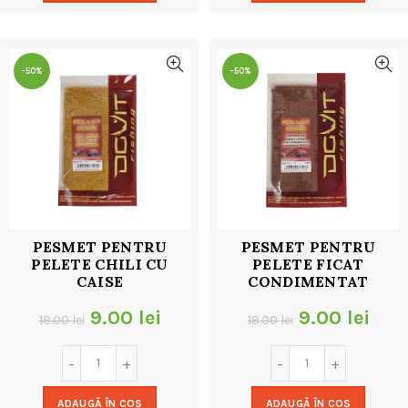
18.00 lei.
18.00 lei.
-50%
-50%
PESMET PENTRU
PESMET PENTRU
PELETE CHILI CU
PELETE FICAT
CAISE
CONDIMENTAT
Prețul
Prețul
Prețul
Preț
9.00
lei
9.00
lei
18.00
lei
18.00
lei
inițial
curent
inițial
cur
a
este:
a
este
ADAUGĂ ÎN COȘ
ADAUGĂ ÎN COȘ