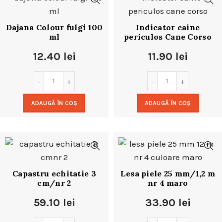
Dajana Colour fulgi 100
Indicator caine
ml
periculos Cane Corso
12.40
lei
11.90
lei
ADAUGĂ ÎN COȘ
ADAUGĂ ÎN COȘ
Capastru echitatie 3
Lesa piele 25 mm/1,2 m
cm/nr 2
nr 4 maro
59.10
lei
33.90
lei