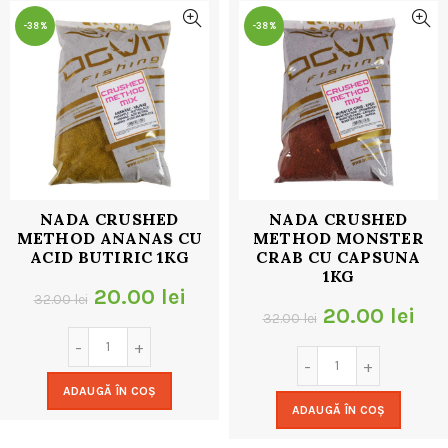
-38%
-38%
NADA CRUSHED
NADA CRUSHED
METHOD ANANAS CU
METHOD MONSTER
ACID BUTIRIC 1KG
CRAB CU CAPSUNA
1KG
Prețul
Prețul
20.00
lei
32.00
lei
Prețul
Pre
20.00
lei
32.00
lei
inițial
curent
inițial
cur
a
este:
a
est
ADAUGĂ ÎN COȘ
fost:
20.00 lei.
ADAUGĂ ÎN COȘ
fost:
20.
32.00 lei.