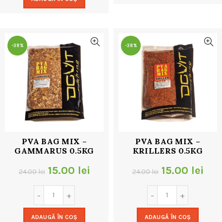
fost:
9.00 lei.
24.00 lei.
18.00 lei.
-38%
-38%
PVA BAG MIX –
PVA BAG MIX –
GAMMARUS 0.5KG
KRILLERS 0.5KG
Prețul
Prețul
Prețul
Pre
15.00
lei
15.00
lei
24.00
lei
24.00
lei
inițial
curent
inițial
cur
a
este:
a
este
ADAUGĂ ÎN COȘ
ADAUGĂ ÎN COȘ