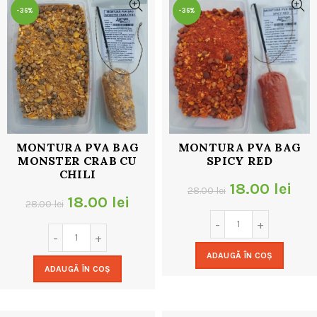
-36%
-36%
MONTURA PVA BAG
MONTURA PVA BAG
MONSTER CRAB CU
SPICY RED
CHILI
Prețul
Pre
18.00
lei
28.00
lei
Prețul
Prețul
18.00
lei
28.00
lei
inițial
cur
inițial
curent
a
est
a
este:
ADAUGĂ ÎN COȘ
fost:
18.
ADAUGĂ ÎN COȘ
fost:
18.00 lei.
28.00 lei.
28.00 lei.