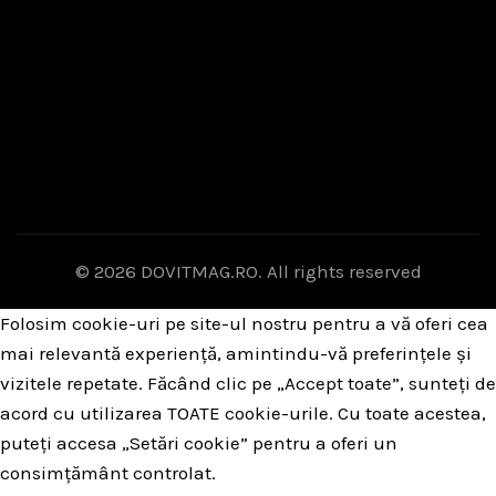
© 2026
DOVITMAG.RO
. All rights reserved
Folosim cookie-uri pe site-ul nostru pentru a vă oferi cea
mai relevantă experiență, amintindu-vă preferințele și
vizitele repetate. Făcând clic pe „Accept toate”, sunteți de
acord cu utilizarea TOATE cookie-urile. Cu toate acestea,
puteți accesa „Setări cookie” pentru a oferi un
consimțământ controlat.