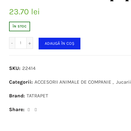
23.70
lei
ÎN STOC
Cantitate
ADAUGĂ ÎN COȘ
SKU:
22414
Categorii:
ACCESORII ANIMALE DE COMPANIE
,
Jucari
Brand:
TATRAPET
Share