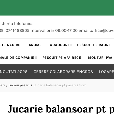
stenta telefonica
89, 0741468605 interval orar 09:00-17:00 email:office@dov
ETE NADIRE
AROME
ADAOSURI
PESCUIT PE RAURI
MALE DE COMPANIE
PESCUIT PE APA RECE
MONTURI PVA
NOUTATI 2026
CERERE COLABORARE ENGROS
LOGARE
sari
Jucarii pasari
Jucarie balansoar pt pasari 23 cm
Jucarie balansoar pt 