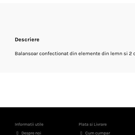
Descriere
Balansoar confectionat din elemente din lemn si 2 cl
Informatii utile
Plata si Livrare
Despre noi
Cum cumpar