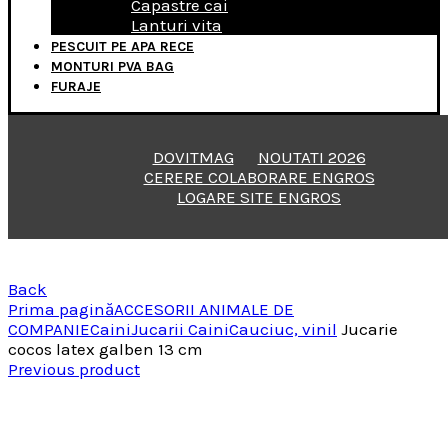
Capastre cai
Lanturi vita
PESCUIT PE APA RECE
MONTURI PVA BAG
FURAJE
DOVITMAG
NOUTATI 2026
CERERE COLABORARE ENGROS
LOGARE SITE ENGROS
Back
Prima pagină
ACCESORII ANIMALE DE
COMPANIE
Caini
Jucarii Caini
Cauciuc, vinil
Jucarie
cocos latex galben 13 cm
Previous product