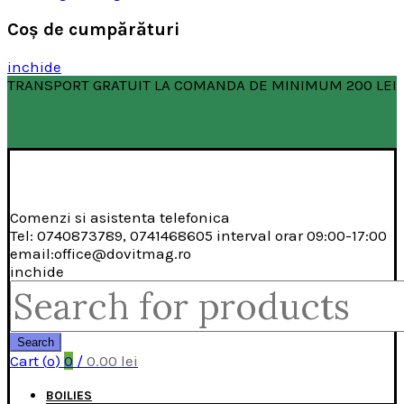
Coş de cumpărături
inchide
TRANSPORT GRATUIT LA COMANDA DE MINIMUM 200 LEI
Comenzi si asistenta telefonica
Tel: 0740873789, 0741468605 interval orar 09:00-17:00
email:office@dovitmag.ro
inchide
Search
for:
Search
Cart (
o
)
0
/
0.00
lei
BOILIES