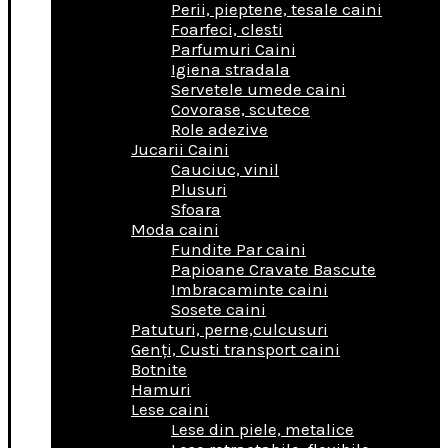
Perii, pieptene, tesale caini
Foarfeci, clesti
Parfumuri Caini
Igiena stradala
Servetele umede caini
Covorase, scutece
Role adezive
Jucarii Caini
Cauciuc, vinil
Plusuri
Sfoara
Moda caini
Fundite Par caini
Papioane Cravate Bascute
Imbracaminte caini
Sosete caini
Patuturi, perne,culcusuri
Genţi, Custi transport caini
Botnite
Hamuri
Lese caini
Lese din piele, metalice