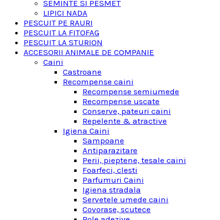
SEMINTE SI PESMET
LIPICI NADA
PESCUIT PE RAURI
PESCUIT LA FITOFAG
PESCUIT LA STURION
ACCESORII ANIMALE DE COMPANIE
Caini
Castroane
Recompense caini
Recompense semiumede
Recompense uscate
Conserve, pateuri caini
Repelente & atractive
Igiena Caini
Sampoane
Antiparazitare
Perii, pieptene, tesale caini
Foarfeci, clesti
Parfumuri Caini
Igiena stradala
Servetele umede caini
Covorase, scutece
Role adezive