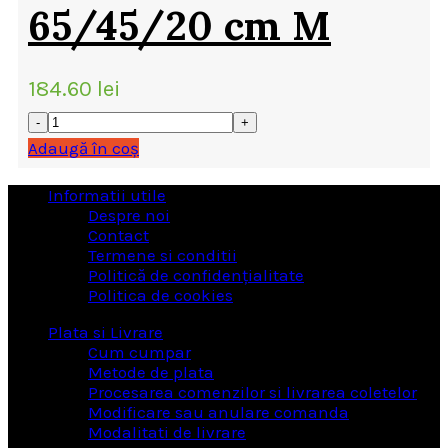
65/45/20 cm M
184.60
lei
Adaugă în coș
Informatii utile
Despre noi
Contact
Termene si conditii
Politică de confidențialitate
Politica de cookies
Plata si Livrare
Cum cumpar
Metode de plata
Procesarea comenzilor si livrarea coletelor
Modificare sau anulare comanda
Modalitati de livrare