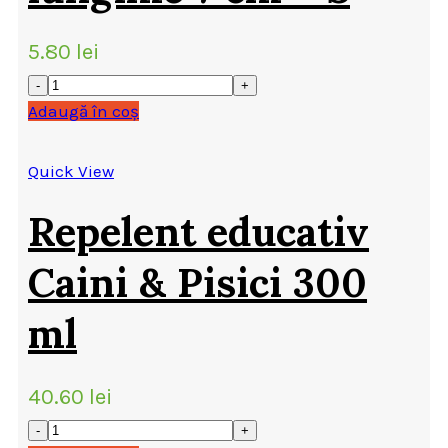
5.80
lei
Adaugă în coș
Quick View
Repelent educativ
Caini & Pisici 300
ml
40.60
lei