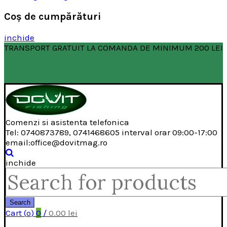
Coş de cumpărături
inchide
TRANSPORT GRATUIT LA COMANDA DE MINIMUM 200 LEI
Comenzi si asistenta telefonica
Tel: 0740873789, 0741468605 interval orar 09:00-17:00
email:office@dovitmag.ro
inchide
Search
for:
Search
Cart (
o
)
0
/
0.00
lei