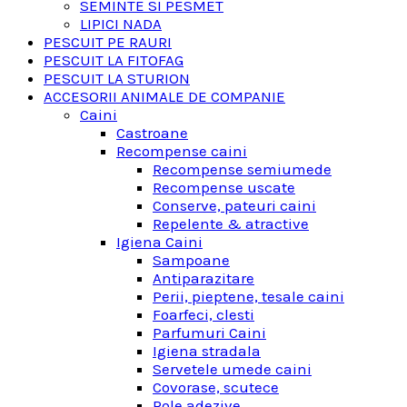
SEMINTE SI PESMET
LIPICI NADA
PESCUIT PE RAURI
PESCUIT LA FITOFAG
PESCUIT LA STURION
ACCESORII ANIMALE DE COMPANIE
Caini
Castroane
Recompense caini
Recompense semiumede
Recompense uscate
Conserve, pateuri caini
Repelente & atractive
Igiena Caini
Sampoane
Antiparazitare
Perii, pieptene, tesale caini
Foarfeci, clesti
Parfumuri Caini
Igiena stradala
Servetele umede caini
Covorase, scutece
Role adezive