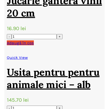
Jucarie gantera vinil
20 cm
16.90
lei
Adaugă în coș
Quick View
Usita pentru pentru
animale mici – alb
145.70
lei