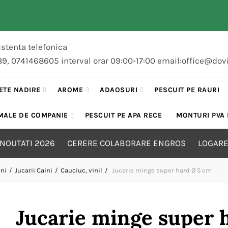
stenta telefonica
89, 0741468605 interval orar 09:00-17:00 email:office@dov
ETE NADIRE
AROME
ADAOSURI
PESCUIT PE RAURI
MALE DE COMPANIE
PESCUIT PE APA RECE
MONTURI PVA
NOUTATI 2026
CERERE COLABORARE ENGROS
LOGARE
ini
Jucarii Caini
Cauciuc, vinil
Jucarie minge super hard Ø 5 cm
Jucarie minge super 