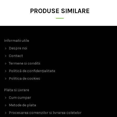
PRODUSE SIMILARE
Informatii utile
Despre noi
Contact
Termene si conditii
Politică de confidențialitate
Politica de cookies
Plata si Livrare
Cum cumpar
Metode de plata
Procesarea comenzilor si livrarea coletelor