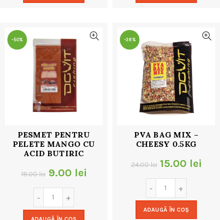
18.00 lei.
18.00 lei.
-50%
-38%
PESMET PENTRU
PVA BAG MIX –
PELETE MANGO CU
CHEESY 0.5KG
ACID BUTIRIC
Prețul
Pre
15.00
lei
24.00
lei
Prețul
Prețul
9.00
lei
18.00
lei
inițial
cur
inițial
curent
a
este
a
este:
ADAUGĂ ÎN COȘ
fost:
15.0
ADAUGĂ ÎN COȘ