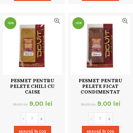
18.00 lei.
18.00 lei.
-50%
-50%
PESMET PENTRU
PESMET PENTRU
PELETE CHILI CU
PELETE FICAT
CAISE
CONDIMENTAT
Prețul
Prețul
Prețul
Preț
9.00
lei
9.00
lei
18.00
lei
18.00
lei
inițial
curent
inițial
cur
a
este:
a
este
ADAUGĂ ÎN COȘ
ADAUGĂ ÎN COȘ