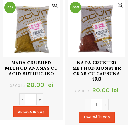
-38%
-38%
NADA CRUSHED
NADA CRUSHED
METHOD ANANAS CU
METHOD MONSTER
ACID BUTIRIC 1KG
CRAB CU CAPSUNA
1KG
Prețul
Prețul
20.00
lei
32.00
lei
Prețul
Pre
20.00
lei
32.00
lei
inițial
curent
inițial
cur
a
este:
a
est
ADAUGĂ ÎN COȘ
fost:
20.00 lei.
ADAUGĂ ÎN COȘ
fost:
20.
32.00 lei.