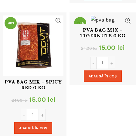
24.00 lei.
-38%
-38%
PVA BAG MIX –
TIGERNUTS 0.KG
Prețul
Pre
15.00
lei
24.00
lei
inițial
cur
a
este
ADAUGĂ ÎN COȘ
fost:
15.0
PVA BAG MIX – SPICY
RED 0.KG
24.00 lei.
Prețul
Prețul
15.00
lei
24.00
lei
inițial
curent
a
este:
ADAUGĂ ÎN COȘ
fost:
15.00 lei.