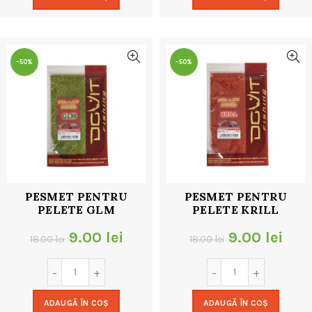
fost:
9.00 lei.
fost:
9.00
18.00 lei.
18.00 lei.
-50%
-50%
PESMET PENTRU
PESMET PENTRU
PELETE GLM
PELETE KRILL
Prețul
Prețul
Prețul
Preț
9.00
lei
9.00
lei
18.00
lei
18.00
lei
inițial
curent
inițial
cur
a
este:
a
este
ADAUGĂ ÎN COȘ
ADAUGĂ ÎN COȘ
fost:
9.00 lei.
fost:
9.00