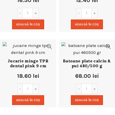
16.30
lei
12.40
lei
ADAUGĂ ÎN COȘ
ADAUGĂ ÎN COȘ
Jucarie minge TPR
Batoane plate calciu &
dental pink 9 cm
pui 480/500 g
18.60
lei
68.00
lei
ADAUGĂ ÎN COȘ
ADAUGĂ ÎN COȘ