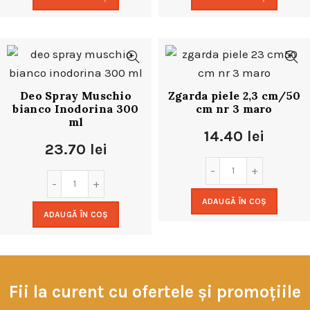
Deo Spray Muschio
Zgarda piele 2,3 cm/50
bianco Inodorina 300
cm nr 3 maro
ml
14.40
lei
23.70
lei
ADAUGĂ ÎN COȘ
ADAUGĂ ÎN COȘ
Fii la curent cu ofertele și promoțiile