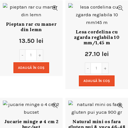
Pieptan rar cu maner
din lemn
Lesa cordelina cu
zgarda reglabila 10
13.50
lei
mm/1,45 m
27.10
lei
ADAUGĂ ÎN COȘ
ADAUGĂ ÎN COȘ
Jucarie minge ø 4 cm 2
Natural mini os fara
buc/set
gluten pui & yuca 46-48