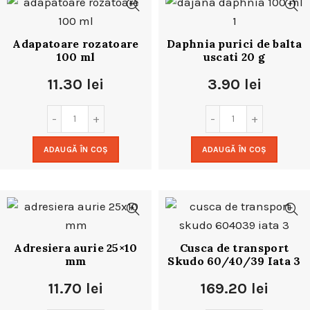
Adapatoare rozatoare
Daphnia purici de balta
100 ml
uscati 20 g
11.30
lei
3.90
lei
ADAUGĂ ÎN COȘ
ADAUGĂ ÎN COȘ
Adresiera aurie 25×10
Cusca de transport
mm
Skudo 60/40/39 Iata 3
11.70
lei
169.20
lei