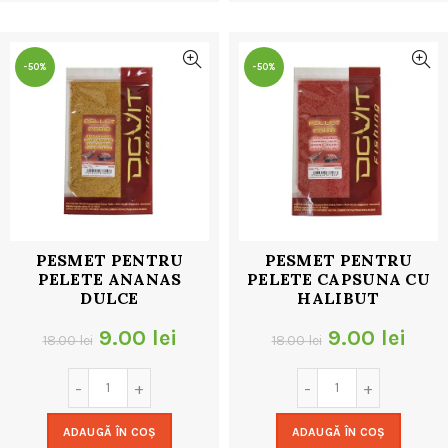
32.00 lei.
32.00 lei.
-50%
-50%
PESMET PENTRU
PESMET PENTRU
PELETE ANANAS
PELETE CAPSUNA CU
DULCE
HALIBUT
Prețul
Prețul
Prețul
Preț
9.00
lei
9.00
lei
18.00
lei
18.00
lei
inițial
curent
inițial
cur
a
este:
a
este
ADAUGĂ ÎN COȘ
ADAUGĂ ÎN COȘ
fost:
9.00 lei.
fost:
9.00