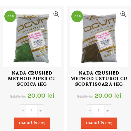
32.00 lei.
-38%
-38%
NADA CRUSHED
NADA CRUSHED
METHOD PIPER CU
METHOD USTUROI CU
SCOICA 1KG
SCORTISOARA 1KG
Prețul
Prețul
Prețul
Pre
20.00
lei
20.00
lei
32.00
lei
32.00
lei
inițial
curent
inițial
cur
a
este:
a
est
ADAUGĂ ÎN COȘ
ADAUGĂ ÎN COȘ
fost:
20.00 lei.
fost:
20.