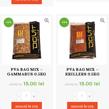
fost:
9.00 lei.
24.00 lei.
18.00 lei.
-38%
-38%
PVA BAG MIX –
PVA BAG MIX –
GAMMARUS 0.5KG
KRILLERS 0.5KG
Prețul
Prețul
Prețul
Pre
15.00
lei
15.00
lei
24.00
lei
24.00
lei
inițial
curent
inițial
cur
a
este:
a
este
ADAUGĂ ÎN COȘ
ADAUGĂ ÎN COȘ