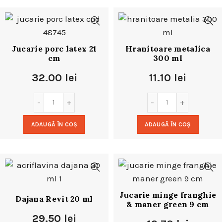
Jucarie porc latex 21
Hranitoare metalica
cm
300 ml
32.00
lei
11.10
lei
ADAUGĂ ÎN COȘ
ADAUGĂ ÎN COȘ
Jucarie minge franghie
Dajana Revit 20 ml
& maner green 9 cm
29.50
lei