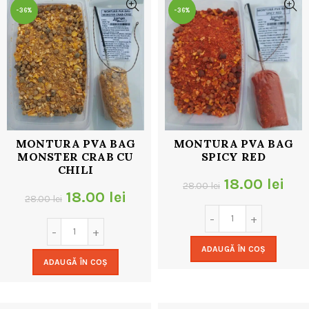
-36%
-36%
MONTURA PVA BAG
MONTURA PVA BAG
MONSTER CRAB CU
SPICY RED
CHILI
Prețul
Pre
18.00
lei
28.00
lei
Prețul
Prețul
18.00
lei
28.00
lei
inițial
cur
inițial
curent
a
est
a
este:
ADAUGĂ ÎN COȘ
fost:
18.
ADAUGĂ ÎN COȘ
fost:
18.00 lei.
28.00 lei.
28.00 lei.