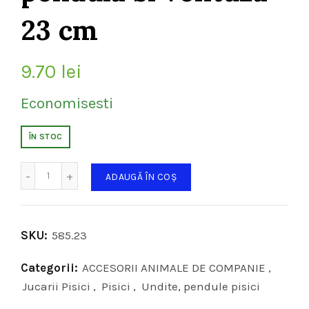
23 cm
9.70
lei
Economisesti
ÎN STOC
Cantitate
ADAUGĂ ÎN COȘ
SKU:
585.23
Categorii:
ACCESORII ANIMALE DE COMPANIE
,
Jucarii Pisici
,
Pisici
,
Undite, pendule pisici