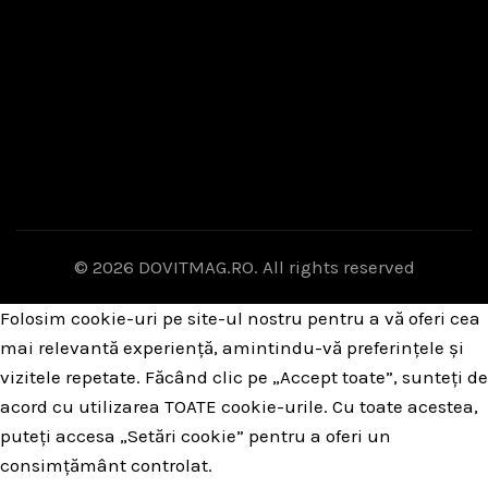
© 2026
DOVITMAG.RO
. All rights reserved
Folosim cookie-uri pe site-ul nostru pentru a vă oferi cea
mai relevantă experiență, amintindu-vă preferințele și
vizitele repetate. Făcând clic pe „Accept toate”, sunteți de
acord cu utilizarea TOATE cookie-urile. Cu toate acestea,
puteți accesa „Setări cookie” pentru a oferi un
consimțământ controlat.