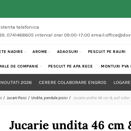
stenta telefonica
89, 0741468605 interval orar 09:00-17:00 email:office@do
ETE NADIRE
AROME
ADAOSURI
PESCUIT PE RAURI
MALE DE COMPANIE
PESCUIT PE APA RECE
MONTURI PVA
NOUTATI 2026
CERERE COLABORARE ENGROS
LOGARE
ci
Jucarii Pisici
Undite, pendule pisici
Jucarie undita 46 cm & puf color
Jucarie undita 46 cm 