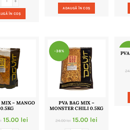
a
este:
a
este:
ADAUGĂ ÎN COȘ
fost:
15.00 lei.
UGĂ ÎN COȘ
fost:
9.00 lei.
24.00 lei.
18.00 lei.
-38%
-3
PVA
24
 MIX – MANGO
PVA BAG MIX –
0.5KG
MONSTER CHILI 0.5KG
Prețul
Prețul
Prețul
Prețul
15.00
lei
15.00
lei
i
24.00
lei
inițial
curent
inițial
curent