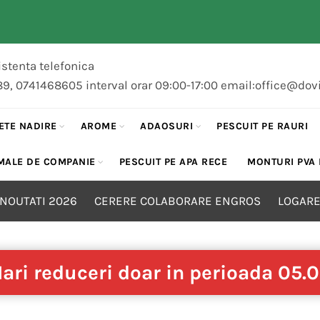
stenta telefonica
89, 0741468605 interval orar 09:00-17:00 email:office@dov
ETE NADIRE
AROME
ADAOSURI
PESCUIT PE RAURI
MALE DE COMPANIE
PESCUIT PE APA RECE
MONTURI PVA
NOUTATI 2026
CERERE COLABORARE ENGROS
LOGARE
ari reduceri doar in perioada 05.