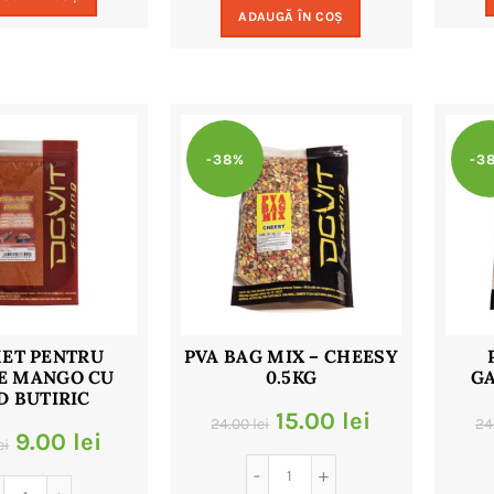
fost:
9.00 lei.
ADAUGĂ ÎN COȘ
fost:
9.00 lei.
18.00 lei.
18.00 lei.
-38%
-3
ET PENTRU
PVA BAG MIX – CHEESY
E MANGO CU
0.5KG
G
D BUTIRIC
Prețul
Prețul
15.00
lei
24.00
lei
24
Prețul
Prețul
9.00
lei
ei
inițial
curent
inițial
curent