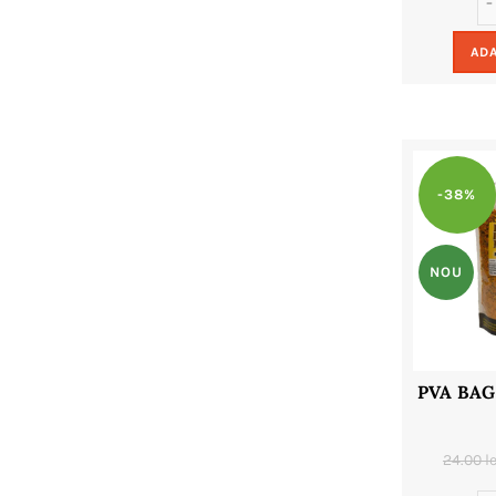
ADA
-38%
NOU
PVA BAG
24.00
le