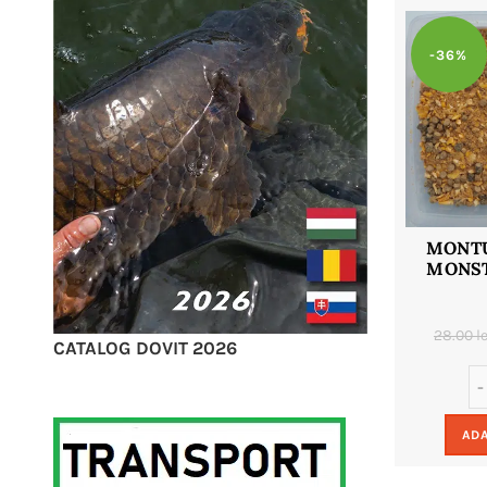
-36%
MONTU
MONST
28.00
le
CATALOG DOVIT 2026
ADA