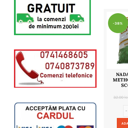
-38%
NAD
METHO
SC
32.00
le
ADA