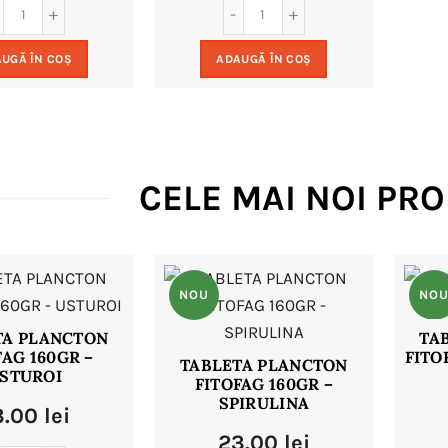
a
este:
a
este:
UGĂ ÎN COȘ
ADAUGĂ ÎN COȘ
fost:
15.00 lei.
fost:
15.00 lei.
24.00 lei.
24.00 lei.
CELE MAI NOI PR
NOU
NO
TA PLANCTON
TA
FAG 160GR –
FITO
TABLETA PLANCTON
STUROI
FITOFAG 160GR –
SPIRULINA
3.00
lei
23.00
lei