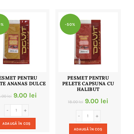
0%
-50%
ESMET PENTRU
PESMET PENTRU
TE ANANAS DULCE
PELETE CAPSUNA CU
HALIBUT
Prețul
Prețul
9.00
lei
8.00
lei
Prețul
Prețul
9.00
lei
18.00
lei
inițial
curent
inițial
curent
a
este:
a
este:
ADAUGĂ ÎN COȘ
fost:
9.00 lei.
ADAUGĂ ÎN COȘ
fost:
9.00 lei.