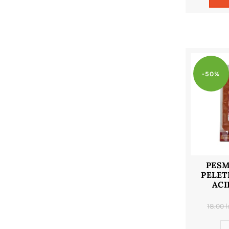
-50%
PESM
PELET
ACI
18.00
l