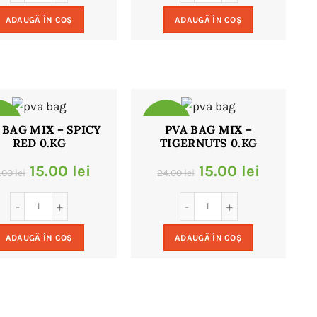
a
este:
a
este:
ADAUGĂ ÎN COȘ
ADAUGĂ ÎN COȘ
fost:
15.00 lei.
fost:
15.00 le
24.00 lei.
24.00 lei.
8%
-38%
 BAG MIX – SPICY
PVA BAG MIX –
RED 0.KG
TIGERNUTS 0.KG
Prețul
Prețul
Prețul
Prețul
15.00
lei
15.00
lei
.00
lei
24.00
lei
inițial
curent
inițial
curent
a
este:
a
este:
ADAUGĂ ÎN COȘ
ADAUGĂ ÎN COȘ
fost:
15.00 lei.
fost:
15.00 le
24.00 lei.
24.00 lei.