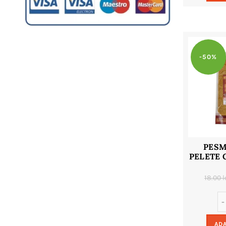
-50%
PESM
PELETE 
18.00
l
ADA