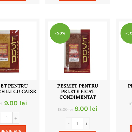
32.00 lei.
32.00 lei.
-50%
-5
ET PENTRU
PESMET PENTRU
P
CHILI CU CAISE
PELETE FICAT
CONDIMENTAT
Prețul
Prețul
9.00
lei
ei
1
Prețul
Prețul
9.00
lei
18.00
lei
inițial
curent
inițial
curent
a
este:
a
este:
UGĂ ÎN COȘ