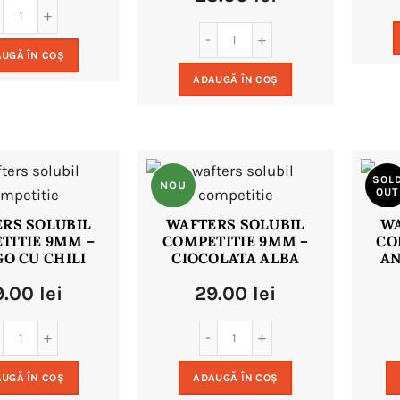
UGĂ ÎN COȘ
ADAUGĂ ÎN COȘ
SOL
NOU
OUT
RS SOLUBIL
WAFTERS SOLUBIL
WA
TITIE 9MM –
COMPETITIE 9MM –
CO
NO
O CU CHILI
CIOCOLATA ALBA
AN
9.00
lei
29.00
lei
UGĂ ÎN COȘ
ADAUGĂ ÎN COȘ