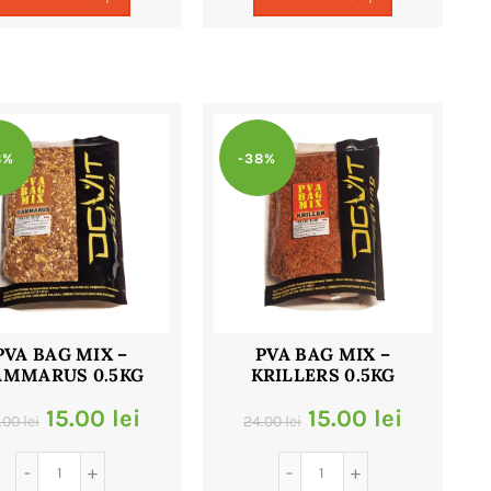
fost:
9.00 lei.
fost:
9.00 lei.
18.00 lei.
18.00 lei.
8%
-38%
PVA BAG MIX –
PVA BAG MIX –
AMMARUS 0.5KG
KRILLERS 0.5KG
Prețul
Prețul
Prețul
Prețul
15.00
lei
15.00
lei
.00
lei
24.00
lei
inițial
curent
inițial
curent