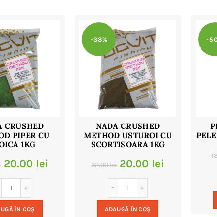
-38%
-5
A CRUSHED
NADA CRUSHED
P
D PIPER CU
METHOD USTUROI CU
PELE
OICA 1KG
SCORTISOARA 1KG
1
Prețul
Prețul
Prețul
Prețul
20.00
lei
20.00
lei
i
32.00
lei
inițial
curent
inițial
curent
a
este:
a
este:
UGĂ ÎN COȘ
ADAUGĂ ÎN COȘ
fost:
20.00 lei.
fost:
20.00 lei.