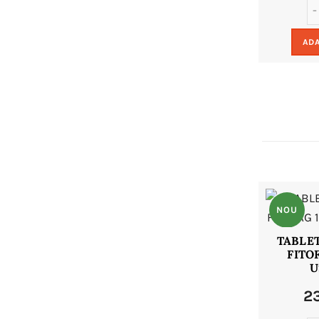
ADA
NOU
TABLE
FITO
U
2