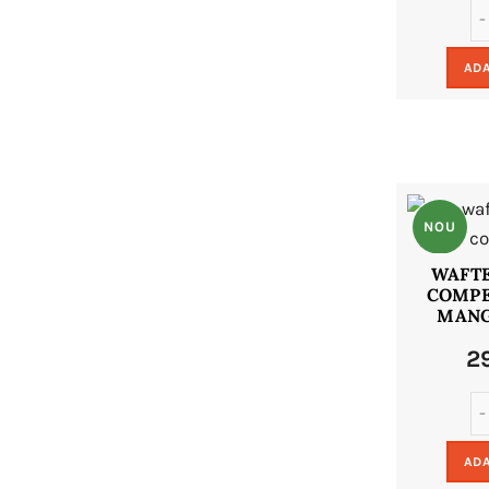
ADA
NOU
WAFTE
COMPE
MANG
2
ADA