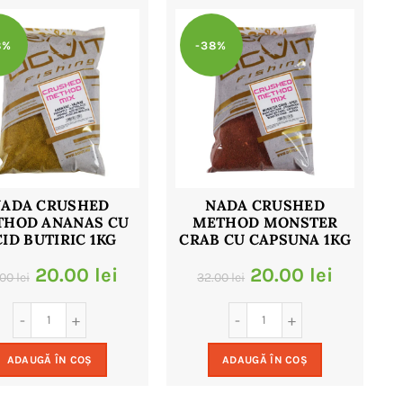
8%
-38%
NADA CRUSHED
NADA CRUSHED
THOD ANANAS CU
METHOD MONSTER
ID BUTIRIC 1KG
CRAB CU CAPSUNA 1KG
Prețul
Prețul
Prețul
Prețul
20.00
lei
20.00
lei
.00
lei
32.00
lei
inițial
curent
inițial
curent
a
este:
a
este:
ADAUGĂ ÎN COȘ
ADAUGĂ ÎN COȘ
fost:
20.00 lei.
fost:
20.00 le
32.00 lei.
32.00 lei.