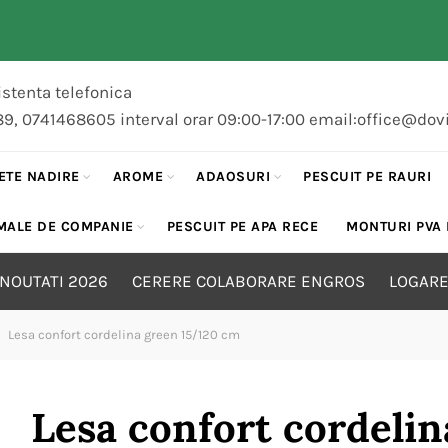
stenta telefonica
89, 0741468605 interval orar 09:00-17:00 email:office@dov
ETE NADIRE
AROME
ADAOSURI
PESCUIT PE RAURI
MALE DE COMPANIE
PESCUIT PE APA RECE
MONTURI PVA
NOUTATI 2026
CERERE COLABORARE ENGROS
LOGARE
Lesa confort cordelina green 15/120 cm
Lesa confort cordeli