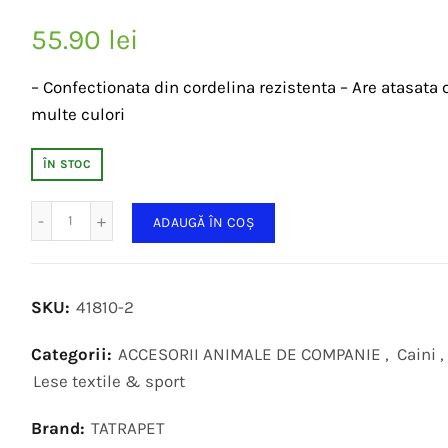
55.90
lei
– Confectionata din cordelina rezistenta – Are atasata 
multe culori
ÎN STOC
Cantitate
ADAUGĂ ÎN COȘ
SKU:
41810-2
Categorii:
ACCESORII ANIMALE DE COMPANIE
,
Caini
,
Lese textile & sport
Brand:
TATRAPET