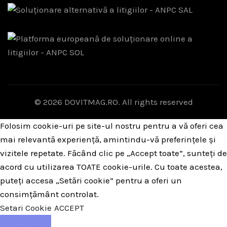
© 2026
DOVITMAG.RO
. All rights reserved
Folosim cookie-uri pe site-ul nostru pentru a vă oferi cea
mai relevantă experiență, amintindu-vă preferințele și
vizitele repetate. Făcând clic pe „Accept toate”, sunteți de
acord cu utilizarea TOATE cookie-urile. Cu toate acestea,
puteți accesa „Setări cookie” pentru a oferi un
consimțământ controlat.
Setari Cookie
ACCEPT