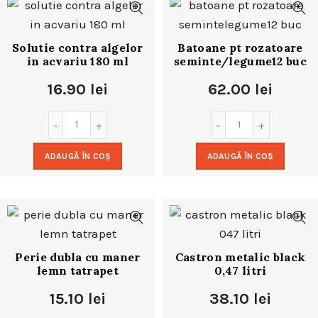
Solutie contra algelor
Batoane pt rozatoare
in acvariu 180 ml
seminte/legume12 buc
16.90
lei
62.00
lei
ADAUGĂ ÎN COȘ
ADAUGĂ ÎN COȘ
Perie dubla cu maner
Castron metalic black
lemn tatrapet
0,47 litri
15.10
lei
38.10
lei