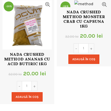
-38%
-38%
NADA CRUSHED
METHOD MONSTER
CRAB CU CAPSUNA
1KG
Prețul
Pre
20.00
lei
32.00
lei
inițial
cur
a
est
NADA CRUSHED
METHOD ANANAS CU
ADAUGĂ ÎN COȘ
fost:
20.
ACID BUTIRIC 1KG
32.00 lei.
Prețul
Prețul
20.00
lei
32.00
lei
inițial
curent
a
este:
ADAUGĂ ÎN COȘ
fost:
20.00 lei.
32.00 lei.