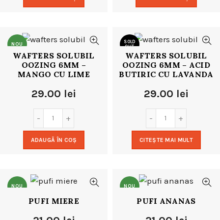
SOLD
NOU
OUT
WAFTERS SOLUBIL
WAFTERS SOLUBIL
OOZING 6MM –
OOZING 6MM – ACID
NOU
MANGO CU LIME
BUTIRIC CU LAVANDA
29.00
lei
29.00
lei
ADAUGĂ ÎN COȘ
CITEȘTE MAI MULT
NOU
NOU
PUFI MIERE
PUFI ANANAS