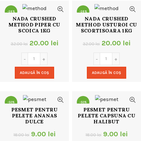
-38%
-38%
NADA CRUSHED
NADA CRUSHED
METHOD PIPER CU
METHOD USTUROI CU
SCOICA 1KG
SCORTISOARA 1KG
Prețul
Prețul
Prețul
Pre
20.00
lei
20.00
lei
32.00
lei
32.00
lei
inițial
curent
inițial
cur
a
este:
a
est
ADAUGĂ ÎN COȘ
ADAUGĂ ÎN COȘ
fost:
20.00 lei.
fost:
20.
32.00 lei.
32.00 lei.
-50%
-50%
PESMET PENTRU
PESMET PENTRU
PELETE ANANAS
PELETE CAPSUNA CU
DULCE
HALIBUT
Prețul
Prețul
Prețul
Preț
9.00
lei
9.00
lei
18.00
lei
18.00
lei