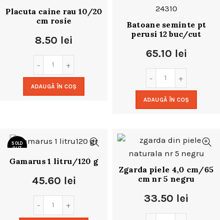
Placuta caine rau 10/20
cm rosie
Batoane seminte pt
perusi 12 buc/cut
8.50
lei
65.10
lei
ADAUGĂ ÎN COȘ
ADAUGĂ ÎN COȘ
SOLD
OUT
Gamarus 1 litru/120 g
Zgarda piele 4,0 cm/65
cm nr 5 negru
45.60
lei
33.50
lei