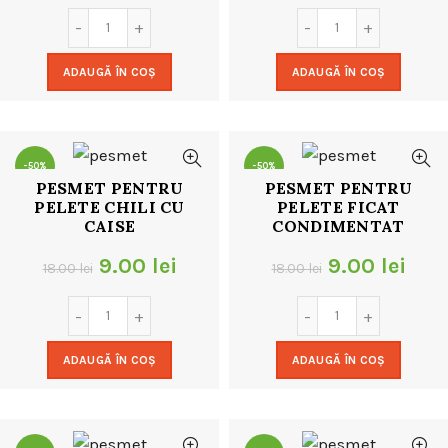
inițial
curent
inițial
cur
a
este:
a
este
ADAUGĂ ÎN COȘ
ADAUGĂ ÎN COȘ
fost:
9.00 lei.
fost:
9.00
18.00 lei.
18.00 lei.
-50%
-50%
PESMET PENTRU
PESMET PENTRU
PELETE CHILI CU
PELETE FICAT
CAISE
CONDIMENTAT
Prețul
Prețul
Prețul
Preț
9.00
lei
9.00
lei
18.00
lei
18.00
lei
inițial
curent
inițial
cur
a
este:
a
este
ADAUGĂ ÎN COȘ
ADAUGĂ ÎN COȘ
fost:
9.00 lei.
fost:
9.00
18.00 lei.
18.00 lei.