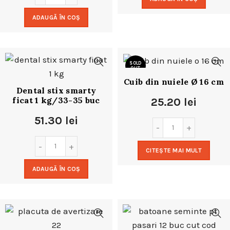
ADAUGĂ ÎN COȘ
SOLD
OUT
Cuib din nuiele Ø 16 cm
Dental stix smarty
ficat 1 kg/33-35 buc
25.20
lei
51.30
lei
CITEȘTE MAI MULT
ADAUGĂ ÎN COȘ