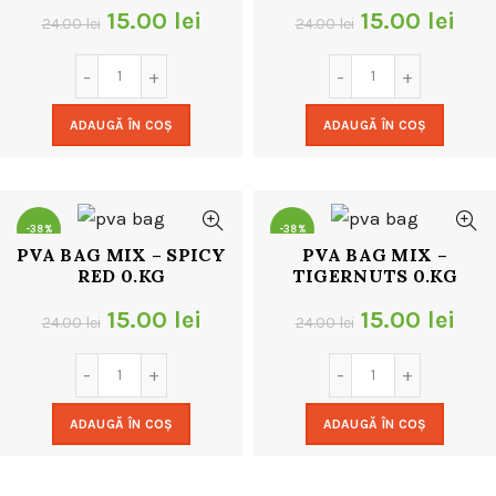
Prețul
Prețul
Prețul
Pre
15.00
lei
15.00
lei
24.00
lei
24.00
lei
inițial
curent
inițial
cur
a
este:
a
este
ADAUGĂ ÎN COȘ
ADAUGĂ ÎN COȘ
fost:
15.00 lei.
fost:
15.0
24.00 lei.
24.00 lei.
-38%
-38%
PVA BAG MIX – SPICY
PVA BAG MIX –
RED 0.KG
TIGERNUTS 0.KG
Prețul
Prețul
Prețul
Pre
15.00
lei
15.00
lei
24.00
lei
24.00
lei
inițial
curent
inițial
cur
a
este:
a
este
ADAUGĂ ÎN COȘ
ADAUGĂ ÎN COȘ
fost:
15.00 lei.
fost:
15.0
24.00 lei.
24.00 lei.