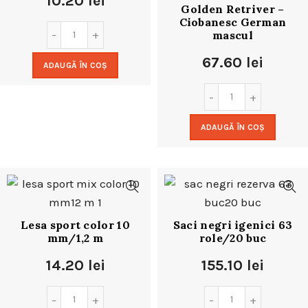
10.20
lei
Golden Retriver –
Ciobanesc German
mascul
67.60
lei
ADAUGĂ ÎN COȘ
ADAUGĂ ÎN COȘ
Lesa sport color 10
Saci negri igenici 63
mm/1,2 m
role/20 buc
14.20
lei
155.10
lei