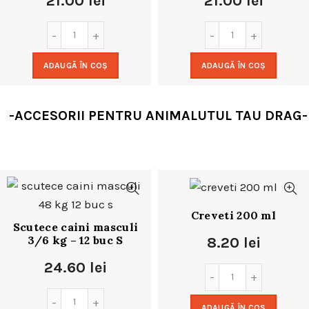
21.00
lei
21.00
lei
ADAUGĂ ÎN COȘ
ADAUGĂ ÎN COȘ
-ACCESORII PENTRU ANIMALUTUL TAU DRAG-
Creveti 200 ml
Scutece caini masculi
3/6 kg – 12 buc S
8.20
lei
24.60
lei
ADAUGĂ ÎN COȘ