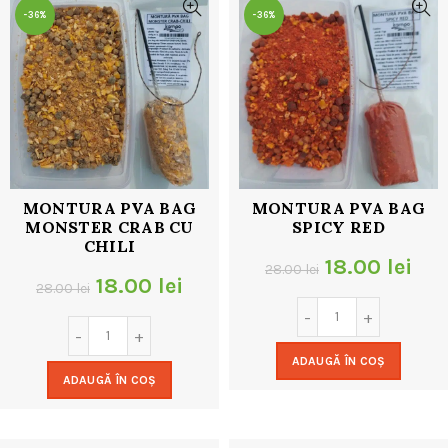
-36%
-36%
MONTURA PVA BAG
MONTURA PVA BAG
MONSTER CRAB CU
SPICY RED
CHILI
Prețul
Pre
18.00
lei
28.00
lei
Prețul
Prețul
18.00
lei
28.00
lei
inițial
cur
inițial
curent
a
est
a
este:
ADAUGĂ ÎN COȘ
fost:
18.
ADAUGĂ ÎN COȘ
fost:
18.00 lei.
28.00 lei.
28.00 lei.