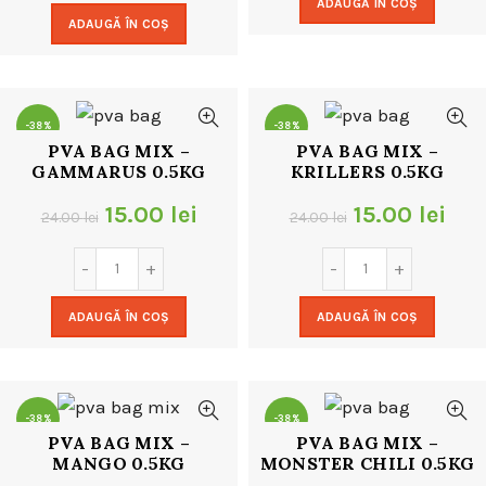
ADAUGĂ ÎN COȘ
fost:
15.0
ADAUGĂ ÎN COȘ
fost:
9.00 lei.
24.00 lei.
18.00 lei.
-38%
-38%
PVA BAG MIX –
PVA BAG MIX –
GAMMARUS 0.5KG
KRILLERS 0.5KG
Prețul
Prețul
Prețul
Pre
15.00
lei
15.00
lei
24.00
lei
24.00
lei
inițial
curent
inițial
cur
a
este:
a
este
ADAUGĂ ÎN COȘ
ADAUGĂ ÎN COȘ
fost:
15.00 lei.
fost:
15.0
24.00 lei.
24.00 lei.
-38%
-38%
PVA BAG MIX –
PVA BAG MIX –
MANGO 0.5KG
MONSTER CHILI 0.5KG
NOU