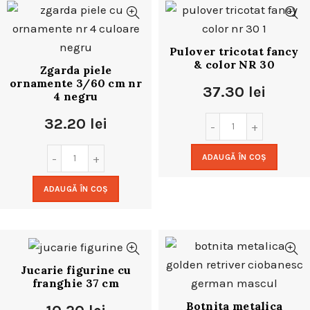
Pulover tricotat fancy
& color NR 30
Zgarda piele
ornamente 3/60 cm nr
37.30
lei
4 negru
32.20
lei
ADAUGĂ ÎN COȘ
ADAUGĂ ÎN COȘ
Jucarie figurine cu
franghie 37 cm
Botnita metalica