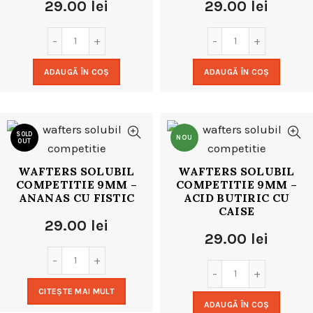
29.00
lei
29.00
lei
ADAUGĂ ÎN COȘ
ADAUGĂ ÎN COȘ
SOLD
NOU
OUT
WAFTERS SOLUBIL
WAFTERS SOLUBIL
NOU
COMPETITIE 9MM –
COMPETITIE 9MM –
ANANAS CU FISTIC
ACID BUTIRIC CU
CAISE
29.00
lei
29.00
lei
CITEȘTE MAI MULT
ADAUGĂ ÎN COȘ