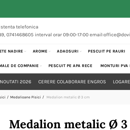
stenta telefonica
89, 0741468605 interval orar 09:00-17:00 email:office@dov
ETE NADIRE
AROME
ADAOSURI
PESCUIT PE RAURI
MALE DE COMPANIE
PESCUIT PE APA RECE
MONTURI PVA
NOUTATI 2026
CERERE COLABORARE ENGROS
LOGARE
sici
Medalioane Pisici
Medalion metalic Ø 3 cm
Medalion metalic Ø 3