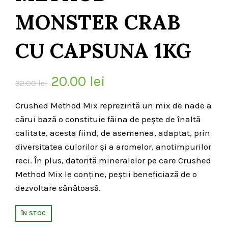
MONSTER CRAB
CU CAPSUNA 1KG
Prețul
Prețul
20.00
lei
32.00
lei
inițial
curent
Crushed Method Mix reprezintă un mix de nade a
cărui bază o constituie făina de pește de înaltă
a
este:
calitate, acesta fiind, de asemenea, adaptat, prin
fost:
20.00 lei.
diversitatea culorilor și a aromelor, anotimpurilor
reci. În plus, datorită mineralelor pe care Crushed
32.00 lei.
Method Mix le conține, peștii beneficiază de o
dezvoltare sănătoasă.
ÎN STOC