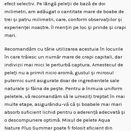
efect selectiv. Pe lângă peleții de bază de doi
milimetri, am adăugat o cantitate mare de boabe de
trei și patru milimetri, care, conform observațiilor și
experienței noastre, îl mențin pe loc și prinde și crapi
mari.
Recomandăm cu tărie utilizarea acestuia în locurile
în care trăiesc un număr mare de crapi capitali, dar
indivizii mai mici le perturbă captura. Amestecul de
peleți nu a primit nicio aromă, gustul și mirosul
puternic sunt asigurate doar de ingredientele sale
naturale și făina de pește. Pentru a înmuia uniform
peletele, vă recomandăm să le umeziți treptat în mai
multe etape, asigurându-vă că și boabele mai mari
absorb suficient lichid pentru o aderență adecvată și
o descompunere optimă. Mixul de pelete Aqua
Nature Plus Summer poate fi folosit eficient din