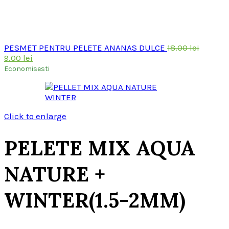
Prețul
PESMET PENTRU PELETE ANANAS DULCE
18.00
lei
Prețul
inițial
9.00
lei
curent
a
Economisesti
este:
fost:
9.00 lei.
18.00 le
Click to enlarge
PELETE MIX AQUA
NATURE +
WINTER(1.5-2MM)