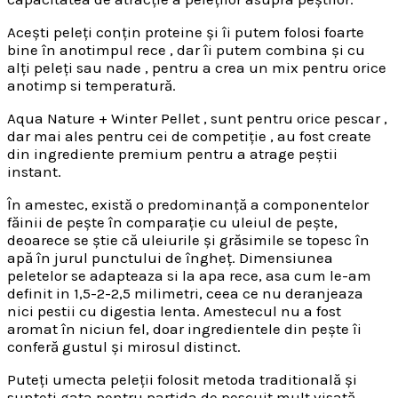
Acești peleți conțin proteine și îi putem folosi foarte
bine în anotimpul rece , dar îi putem combina și cu
alți peleți sau nade , pentru a crea un mix pentru orice
anotimp si temperatură.
Aqua Nature + Winter Pellet , sunt pentru orice pescar ,
dar mai ales pentru cei de competiție , au fost create
din ingrediente premium pentru a atrage peștii
instant.
În amestec, există o predominanță a componentelor
făinii de pește în comparație cu uleiul de pește,
deoarece se știe că uleiurile și grăsimile se topesc în
apă în jurul punctului de îngheț. Dimensiunea
peletelor se adapteaza si la apa rece, asa cum le-am
definit in 1,5-2-2,5 milimetri, ceea ce nu deranjeaza
nici pestii cu digestia lenta. Amestecul nu a fost
aromat în niciun fel, doar ingredientele din pește îi
conferă gustul și mirosul distinct.
Puteți umecta peleții folosit metoda traditională și
sunteți gata pentru partida de pescuit mult visată.