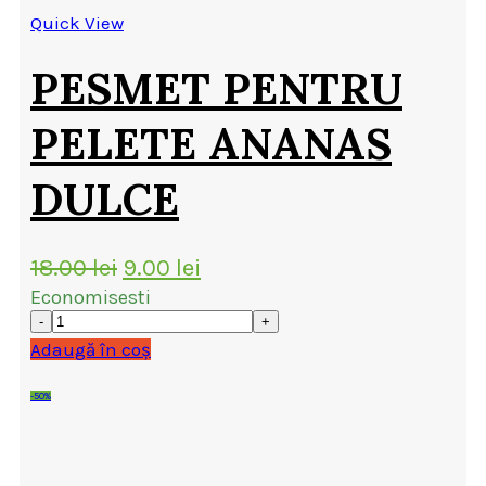
Quick View
PESMET PENTRU
PELETE ANANAS
DULCE
Prețul
Prețul
18.00
lei
9.00
lei
inițial
curent
Economisesti
a
este:
fost:
9.00 lei.
Adaugă în coș
18.00 lei.
-50%