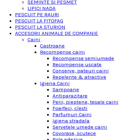
SEMINTE SI PESMET
LIPICI NADA
PESCUIT PE RAURI
PESCUIT LA FITOFAG
PESCUIT LA STURION
ACCESORII ANIMALE DE COMPANIE
Caini
Castroane
Recompense caini
Recompense semiumede
Recompense uscate
Conserve, pateuri caini
Repelente & atractive
Igiena Caini
Sampoane
Antiparazitare
Perii, pieptene, tesale caini
Foarfeci, clesti
Parfumuri Caini
Igiena stradala
Servetele umede caini
Covorase, scutece
Role adezive