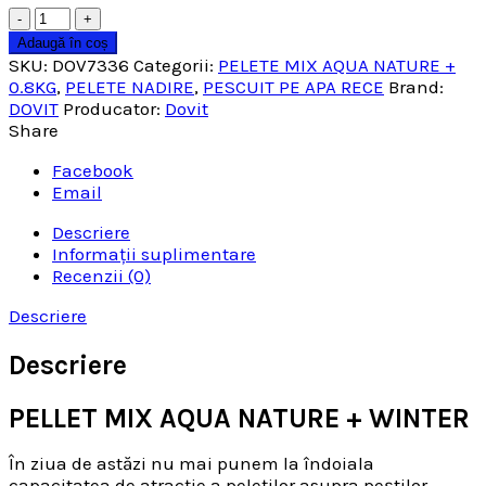
Cantitate
Adaugă în coș
SKU:
DOV7336
Categorii:
PELETE MIX AQUA NATURE +
0.8KG
,
PELETE NADIRE
,
PESCUIT PE APA RECE
Brand:
DOVIT
Producator:
Dovit
Share
Facebook
Email
Descriere
Informații suplimentare
Recenzii (0)
Descriere
Descriere
PELLET MIX AQUA NATURE + WINTER
În ziua de astăzi nu mai punem la îndoiala
capacitatea de atracție a peleților asupra peștilor.