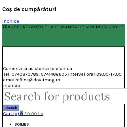
Coş de cumpărături
inchide
TRANSPORT GRATUIT LA COMANDA DE MINIMUM 200 LEI
Comenzi si asistenta telefonica
Tel: 0740873789, 0741468605 interval orar 09:00-17:00
email:office@dovitmag.ro
inchide
Search
for:
Search
Cart (
o
)
0
/
0.00
lei
BOILIES