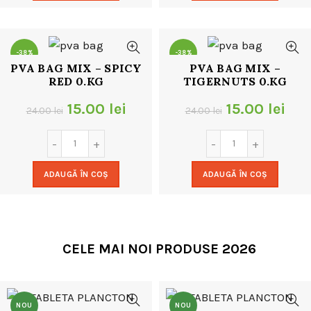
24.00 lei.
24.00 lei.
-38%
-38%
PVA BAG MIX – SPICY
PVA BAG MIX –
RED 0.KG
TIGERNUTS 0.KG
Prețul
Prețul
Prețul
Pre
15.00
lei
15.00
lei
24.00
lei
24.00
lei
inițial
curent
inițial
cur
a
este:
a
este
ADAUGĂ ÎN COȘ
ADAUGĂ ÎN COȘ
fost:
15.00 lei.
fost:
15.0
24.00 lei.
24.00 lei.
CELE MAI NOI PRODUSE 2026
NOU
NOU