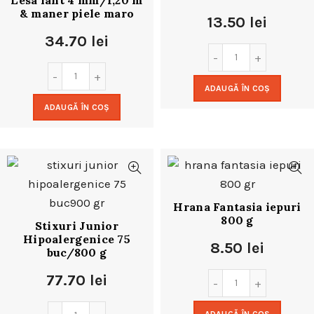
Lesa lant 4 mm/1,20 m
& maner piele maro
13.50
lei
34.70
lei
ADAUGĂ ÎN COȘ
ADAUGĂ ÎN COȘ
Hrana Fantasia iepuri
800 g
Stixuri Junior
Hipoalergenice 75
8.50
lei
buc/800 g
77.70
lei