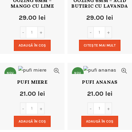
OOZING 6MM –
OOZING 6MM – ACID
NOU
MANGO CU LIME
BUTIRIC CU LAVANDA
29.00
lei
29.00
lei
ADAUGĂ ÎN COȘ
CITEȘTE MAI MULT
NOU
NOU
PUFI MIERE
PUFI ANANAS
21.00
lei
21.00
lei
ADAUGĂ ÎN COȘ
ADAUGĂ ÎN COȘ