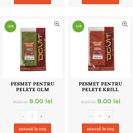
fost:
9.00 lei.
fost:
9.00
18.00 lei.
18.00 lei.
-50%
-50%
PESMET PENTRU
PESMET PENTRU
PELETE GLM
PELETE KRILL
Prețul
Prețul
Prețul
Preț
9.00
lei
9.00
lei
18.00
lei
18.00
lei
inițial
curent
inițial
cur
a
este:
a
este
ADAUGĂ ÎN COȘ
ADAUGĂ ÎN COȘ
fost:
9.00 lei.
fost:
9.00