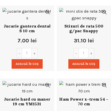
Jucarie gantera dental
Stixuri de rata 500
S 10 cm
g/pac Snappy
7.00
lei
31.10
lei
ADAUGĂ ÎN COȘ
ADAUGĂ ÎN COȘ
Jucarie hard cu maner
Ham Power x-trem 54 –
19 cm YM1531
70 cm