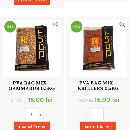
fost:
9.00 lei.
24.00 lei.
18.00 lei.
-38%
-38%
PVA BAG MIX –
PVA BAG MIX –
GAMMARUS 0.5KG
KRILLERS 0.5KG
Prețul
Prețul
Prețul
Pre
15.00
lei
15.00
lei
24.00
lei
24.00
lei
inițial
curent
inițial
cur
a
este:
a
este
ADAUGĂ ÎN COȘ
ADAUGĂ ÎN COȘ