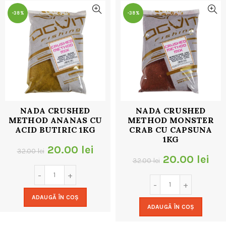
-38%
-38%
NADA CRUSHED
NADA CRUSHED
METHOD ANANAS CU
METHOD MONSTER
ACID BUTIRIC 1KG
CRAB CU CAPSUNA
1KG
Prețul
Prețul
20.00
lei
32.00
lei
Prețul
Pre
20.00
lei
32.00
lei
inițial
curent
inițial
cur
a
este:
a
est
ADAUGĂ ÎN COȘ
fost:
20.00 lei.
ADAUGĂ ÎN COȘ
fost:
20.
32.00 lei.