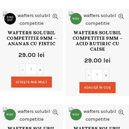
SOLD
NOU
OUT
WAFTERS SOLUBIL
WAFTERS SOLUBIL
NOU
COMPETITIE 9MM –
COMPETITIE 9MM –
ANANAS CU FISTIC
ACID BUTIRIC CU
CAISE
29.00
lei
29.00
lei
CITEȘTE MAI MULT
ADAUGĂ ÎN COȘ
NOU
NOU
WAFTERS SOLUBIL
WAFTERS SOLUBIL