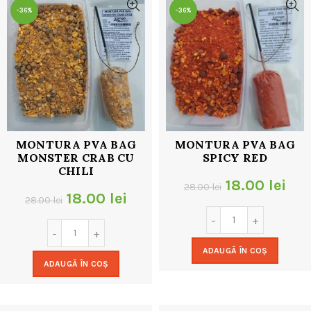
-36%
-36%
MONTURA PVA BAG
MONTURA PVA BAG
MONSTER CRAB CU
SPICY RED
CHILI
Prețul
Pre
18.00
lei
28.00
lei
Prețul
Prețul
18.00
lei
28.00
lei
inițial
cur
inițial
curent
a
est
a
este:
ADAUGĂ ÎN COȘ
fost:
18.
ADAUGĂ ÎN COȘ
fost:
18.00 lei.
28.00 lei.
28.00 lei.