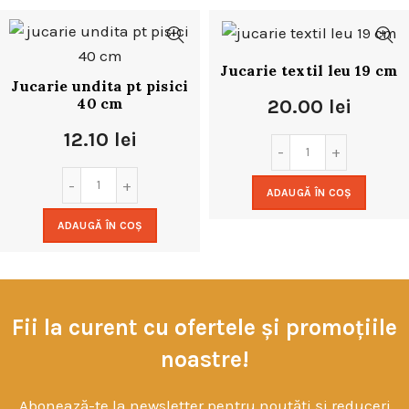
Jucarie textil leu 19 cm
Jucarie undita pt pisici
40 cm
20.00
lei
12.10
lei
ADAUGĂ ÎN COȘ
ADAUGĂ ÎN COȘ
Fii la curent cu ofertele și promoțiile
noastre!
Abonează-te la newsletter pentru noutăți și reduceri