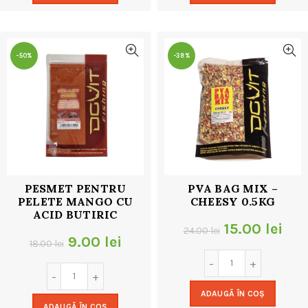
18.00 lei.
18.00 lei.
-50%
-38%
PESMET PENTRU
PVA BAG MIX –
PELETE MANGO CU
CHEESY 0.5KG
ACID BUTIRIC
Prețul
Pre
15.00
lei
24.00
lei
Prețul
Prețul
9.00
lei
18.00
lei
inițial
cur
inițial
curent
a
este
a
este:
ADAUGĂ ÎN COȘ
fost:
15.0
ADAUGĂ ÎN COȘ