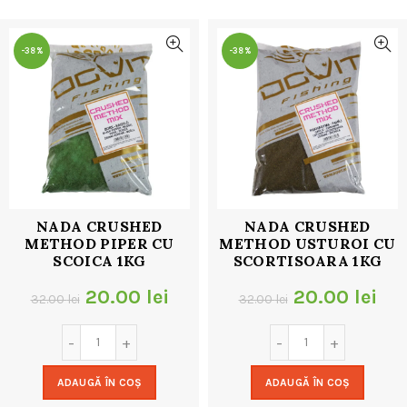
32.00 lei.
-38%
-38%
NADA CRUSHED
NADA CRUSHED
METHOD PIPER CU
METHOD USTUROI CU
SCOICA 1KG
SCORTISOARA 1KG
Prețul
Prețul
Prețul
Pre
20.00
lei
20.00
lei
32.00
lei
32.00
lei
inițial
curent
inițial
cur
a
este:
a
est
ADAUGĂ ÎN COȘ
ADAUGĂ ÎN COȘ
fost:
20.00 lei.
fost:
20.