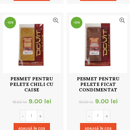
18.00 lei.
18.00 lei.
-50%
-50%
PESMET PENTRU
PESMET PENTRU
PELETE CHILI CU
PELETE FICAT
CAISE
CONDIMENTAT
Prețul
Prețul
Prețul
Preț
9.00
lei
9.00
lei
18.00
lei
18.00
lei
inițial
curent
inițial
cur
a
este:
a
este
ADAUGĂ ÎN COȘ
ADAUGĂ ÎN COȘ