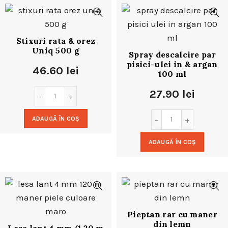
Stixuri rata & orez
Uniq 500 g
Spray descalcire par
pisici-ulei in & argan
46.60
lei
100 ml
27.90
lei
ADAUGĂ ÎN COȘ
ADAUGĂ ÎN COȘ
Pieptan rar cu maner
din lemn