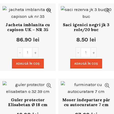
Jacheta imblanita cu
Saci igenici negri jk 3
capison UK – NR 35
role/20 buc
86.90
lei
8.50
lei
ADAUGĂ ÎN COȘ
ADAUGĂ ÎN COȘ
Guler protector
Moser indepartare păr
Elisabetan Ø 18 cm
cu autocuratare 7 cm