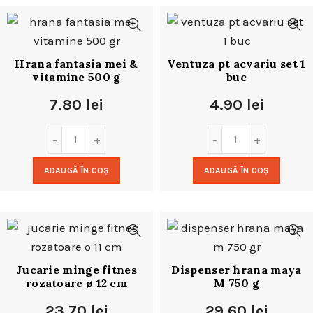
Hrana fantasia mei &
Ventuza pt acvariu set 1
vitamine 500 g
buc
7.80
lei
4.90
lei
ADAUGĂ ÎN COȘ
ADAUGĂ ÎN COȘ
Jucarie minge fitnes
Dispenser hrana maya
rozatoare ø 12 cm
M 750 g
23.70
lei
29.60
lei