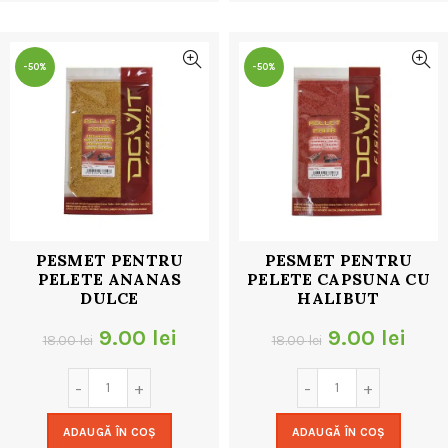
32.00 lei.
32.00 lei.
-50%
-50%
PESMET PENTRU
PESMET PENTRU
PELETE ANANAS
PELETE CAPSUNA CU
DULCE
HALIBUT
Prețul
Prețul
Prețul
Preț
9.00
lei
9.00
lei
18.00
lei
18.00
lei
inițial
curent
inițial
cur
a
este:
a
este
ADAUGĂ ÎN COȘ
ADAUGĂ ÎN COȘ
fost:
9.00 lei.
fost:
9.00