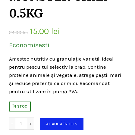
0.5KG
Prețul
Prețul
15.00
lei
24.00
lei
inițial
curent
Economisesti
a
este:
Amestec nutritiv cu granulație variată, ideal
pentru pescuitul selectiv la crap. Conține
fost:
15.00 lei.
proteine animale și vegetale, atrage peștii mari
24.00 lei.
și reduce prezența celor mici. Recomandat
pentru utilizare în pungi PVA.
ÎN STOC
Cantitate
ADAUGĂ ÎN COȘ