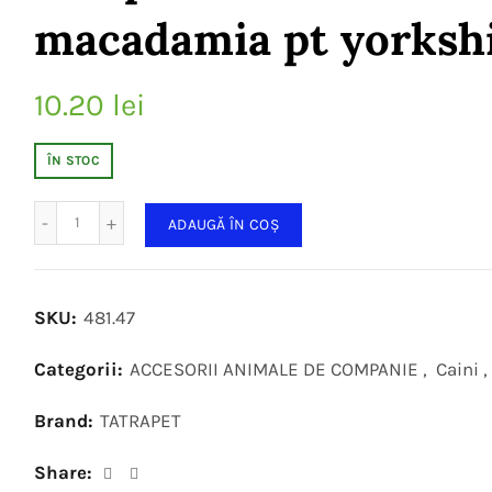
macadamia pt yorksh
10.20
lei
ÎN STOC
Cantitate
ADAUGĂ ÎN COȘ
SKU:
481.47
Categorii:
ACCESORII ANIMALE DE COMPANIE
,
Caini
,
Brand:
TATRAPET
Share