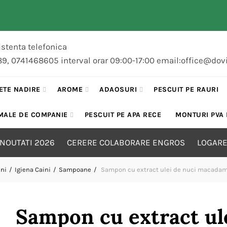
stenta telefonica
89, 0741468605 interval orar 09:00-17:00 email:office@dov
ETE NADIRE
AROME
ADAOSURI
PESCUIT PE RAURI
MALE DE COMPANIE
PESCUIT PE APA RECE
MONTURI PVA
NOUTATI 2026
CERERE COLABORARE ENGROS
LOGARE
ini
Igiena Caini
Sampoane
Sampon cu extract ulei de nuci macadami
Sampon cu extract ul