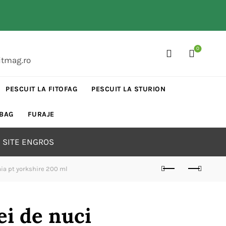
0
itmag.ro
PESCUIT LA FITOFAG
PESCUIT LA STURION
 BAG
FURAJE
 SITE ENGROS
a pt yorkshire 200 ml
ei de nuci