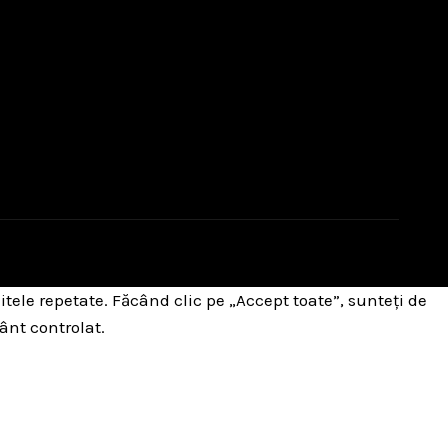
itele repetate. Făcând clic pe „Accept toate”, sunteți de
ânt controlat.