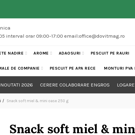
onica
5 interval orar 09:00-17:00 email:office@dovitmag.ro
ETE NADIRE
AROME
ADAOSURI
PESCUIT PE RAURI
MALE DE COMPANIE
PESCUIT PE APA RECE
MONTURI PVA
NOUTATI 2026
CERERE COLABORARE ENGROS
LOGARE
i
Snack soft miel & mini oase 250 g
Snack soft miel & min