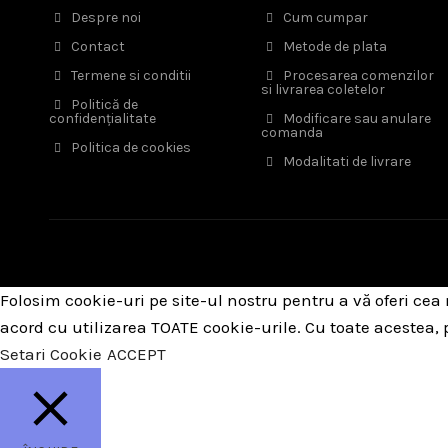
Despre noi
Cum cumpar
Contact
Metode de plata
Termene si conditii
Procesarea comenzilor
si livrarea coletelor
Politică de
confidențialitate
Modificare sau anulare
comanda
Politica de cookies
Modalitati de livrare
Folosim cookie-uri pe site-ul nostru pentru a vă oferi cea
acord cu utilizarea TOATE cookie-urile. Cu toate acestea,
Setari Cookie
ACCEPT