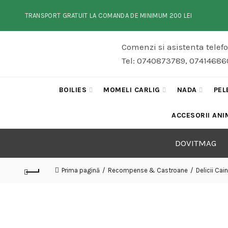
TRANSPORT GRATUIT LA COMANDA DE MINIMUM 200 LEI
Comenzi si asistenta telef
Tel: 0740873789, 074146860
BOILIES
MOMELI CARLIG
NADA
PEL
ACCESORII ANI
DOVITMAG
Prima pagină
Recompense & Castroane
Delicii Cain