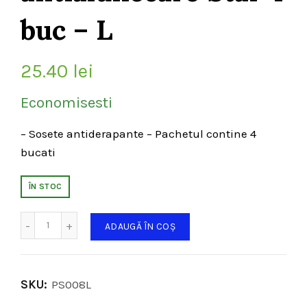
buc – L
25.40
lei
Economisesti
– Sosete antiderapante – Pachetul contine 4
bucati
ÎN STOC
Cantitate
ADAUGĂ ÎN COȘ
SKU:
PS008L