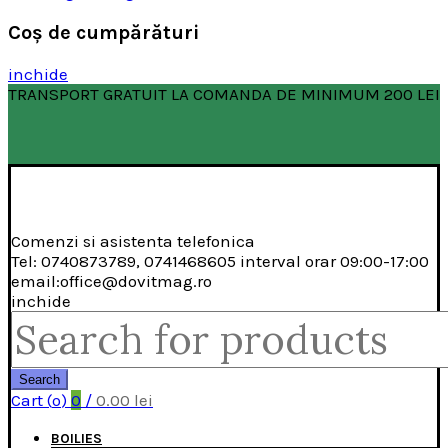
Coş de cumpărături
inchide
TRANSPORT GRATUIT LA COMANDA DE MINIMUM 200 LEI
Comenzi si asistenta telefonica
Tel: 0740873789, 0741468605 interval orar 09:00-17:00
email:office@dovitmag.ro
inchide
Search
for:
Search
Cart (
o
)
0
/
0.00
lei
BOILIES