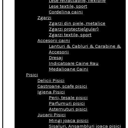
Lese retractabile, flexibile
Lese textile, sport
Cordelina caini
Zgarzi
Zgarzi din piele, metalice
Zgarzi protectie(guler)
Zgarzi textile, sport
Accesorii caini
Lanturi & Cabluri & Carabine &
Accesorii
Dresaj
Indicatoare Caine Rau
Medalioane Caini
Pisici
Delicii Pisici
Castroane, scafe pisici
Igiena Pisici
Perii, tesale pisici
Parfumuri pisici
Asternuturi pisici
Jucarii Pisici
Mingi joaca pisici
Sisaluri, Ansambluri joaca pisici