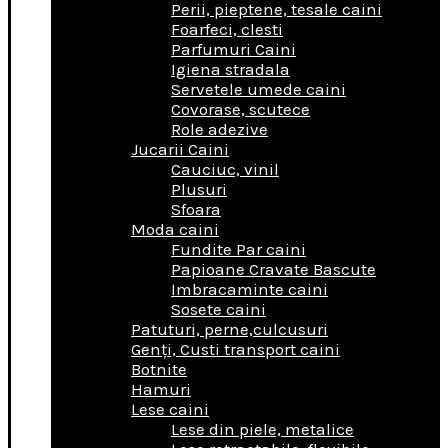
Perii, pieptene, tesale caini
Foarfeci, clesti
Parfumuri Caini
Igiena stradala
Servetele umede caini
Covorase, scutece
Role adezive
Jucarii Caini
Cauciuc, vinil
Plusuri
Sfoara
Moda caini
Fundite Par caini
Papioane Cravate Bascute
Imbracaminte caini
Sosete caini
Patuturi, perne,culcusuri
Genţi, Custi transport caini
Botnite
Hamuri
Lese caini
Lese din piele, metalice