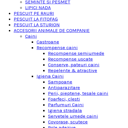
SEMINTE SI PESMET
LIPICI NADA
PESCUIT PE RAURI
PESCUIT LA FITOFAG
PESCUIT LA STURION
ACCESORII ANIMALE DE COMPANIE
Caini
Castroane
Recompense caini
Recompense semiumede
Recompense uscate
Conserve, pateuri caini
Repelente & atractive
Igiena Caini
Sampoane
Antiparazitare
Perii, pieptene, tesale caini
Foarfeci, clesti
Parfumuri Caini
Igiena stradala
Servetele umede caini
Covorase, scutece
Role adezive