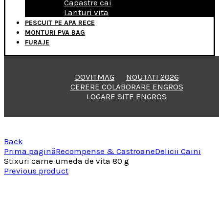
Capastre cai
Lanturi vita
PESCUIT PE APA RECE
MONTURI PVA BAG
FURAJE
DOVITMAG
NOUTATI 2026
CERERE COLABORARE ENGROS
LOGARE SITE ENGROS
Back
Prima pagină
Recompense & Castroane
Delicii Caini
Stixuri carne umeda de vita 80 g
Previous product