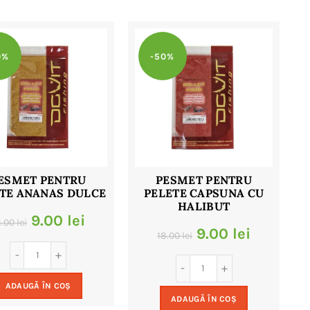
0%
-50%
ESMET PENTRU
PESMET PENTRU
TE ANANAS DULCE
PELETE CAPSUNA CU
HALIBUT
Prețul
Prețul
9.00
lei
8.00
lei
Prețul
Prețul
9.00
lei
18.00
lei
inițial
curent
inițial
curent
a
este:
a
este:
ADAUGĂ ÎN COȘ
fost:
9.00 lei.
ADAUGĂ ÎN COȘ
fost:
9.00 lei.