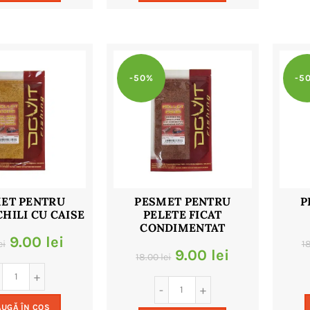
32.00 lei.
32.00 lei.
-50%
-5
ET PENTRU
PESMET PENTRU
P
CHILI CU CAISE
PELETE FICAT
CONDIMENTAT
Prețul
Prețul
9.00
lei
ei
1
Prețul
Prețul
9.00
lei
18.00
lei
inițial
curent
inițial
curent
a
este:
a
este:
UGĂ ÎN COȘ