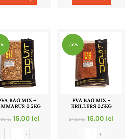
fost:
9.00 lei.
fost:
9.00 lei.
18.00 lei.
18.00 lei.
8%
-38%
PVA BAG MIX –
PVA BAG MIX –
AMMARUS 0.5KG
KRILLERS 0.5KG
Prețul
Prețul
Prețul
Prețul
15.00
lei
15.00
lei
.00
lei
24.00
lei
inițial
curent
inițial
curent