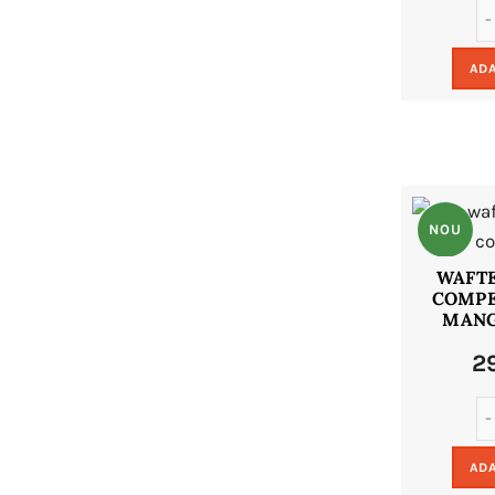
ADA
NOU
WAFTE
COMPE
MANG
2
ADA