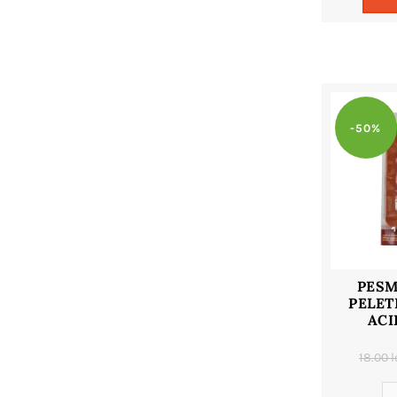
-50%
PESM
PELET
ACI
18.00
l