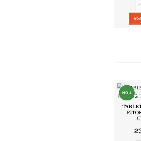
ADA
NOU
TABLE
FITO
U
2