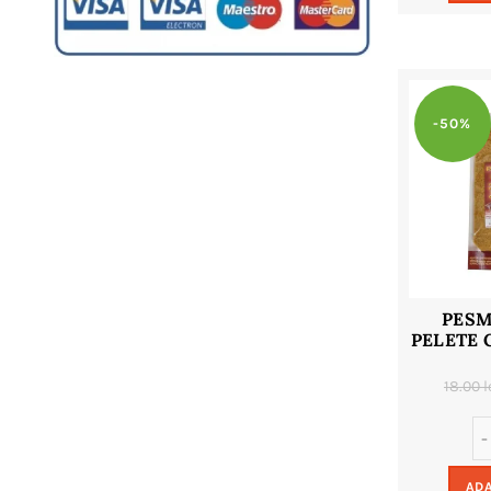
-50%
PESM
PELETE 
18.00
l
ADA