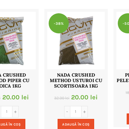
-38%
-5
A CRUSHED
NADA CRUSHED
P
D PIPER CU
METHOD USTUROI CU
PELE
OICA 1KG
SCORTISOARA 1KG
1
Prețul
Prețul
Prețul
Prețul
20.00
lei
20.00
lei
i
32.00
lei
inițial
curent
inițial
curent
a
este:
a
este:
UGĂ ÎN COȘ
ADAUGĂ ÎN COȘ
fost:
20.00 lei.
fost:
20.00 lei.