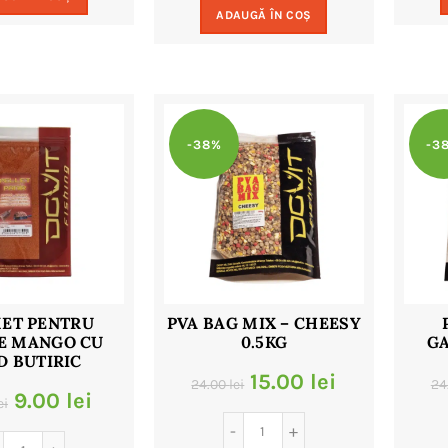
fost:
9.00 lei.
ADAUGĂ ÎN COȘ
fost:
9.00 lei.
18.00 lei.
18.00 lei.
-38%
-3
ET PENTRU
PVA BAG MIX – CHEESY
E MANGO CU
0.5KG
G
D BUTIRIC
Prețul
Prețul
15.00
lei
24.00
lei
24
Prețul
Prețul
9.00
lei
ei
inițial
curent
inițial
curent