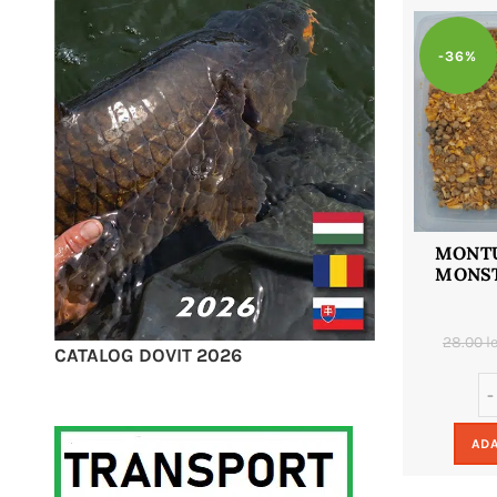
-36%
MONTU
MONST
28.00
le
CATALOG DOVIT 2026
ADA