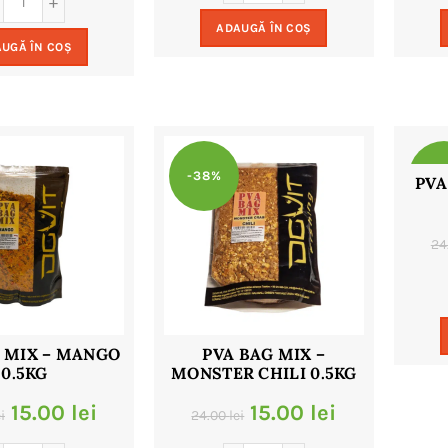
a
este:
a
este:
ADAUGĂ ÎN COȘ
fost:
15.00 lei.
UGĂ ÎN COȘ
fost:
9.00 lei.
24.00 lei.
18.00 lei.
-38%
-3
PVA
24
 MIX – MANGO
PVA BAG MIX –
0.5KG
MONSTER CHILI 0.5KG
Prețul
Prețul
Prețul
Prețul
15.00
lei
15.00
lei
i
24.00
lei
inițial
curent
inițial
curent