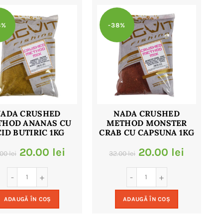
8%
-38%
NADA CRUSHED
NADA CRUSHED
THOD ANANAS CU
METHOD MONSTER
ID BUTIRIC 1KG
CRAB CU CAPSUNA 1KG
Prețul
Prețul
Prețul
Prețul
20.00
lei
20.00
lei
.00
lei
32.00
lei
inițial
curent
inițial
curent
a
este:
a
este:
ADAUGĂ ÎN COȘ
ADAUGĂ ÎN COȘ
fost:
20.00 lei.
fost:
20.00 le
32.00 lei.
32.00 lei.