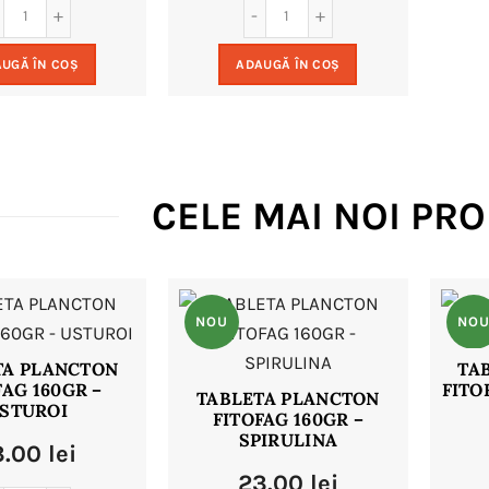
a
este:
a
este:
UGĂ ÎN COȘ
ADAUGĂ ÎN COȘ
fost:
15.00 lei.
fost:
15.00 lei.
24.00 lei.
24.00 lei.
CELE MAI NOI PR
NOU
NO
TA PLANCTON
TA
FAG 160GR –
FITO
TABLETA PLANCTON
STUROI
FITOFAG 160GR –
SPIRULINA
3.00
lei
23.00
lei