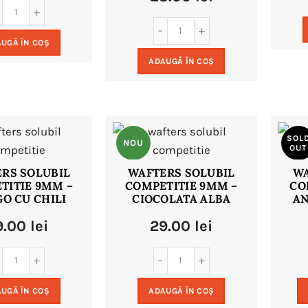
UGĂ ÎN COȘ
ADAUGĂ ÎN COȘ
SOL
NOU
OUT
RS SOLUBIL
WAFTERS SOLUBIL
WA
TITIE 9MM –
COMPETITIE 9MM –
CO
NO
O CU CHILI
CIOCOLATA ALBA
AN
9.00
lei
29.00
lei
UGĂ ÎN COȘ
ADAUGĂ ÎN COȘ