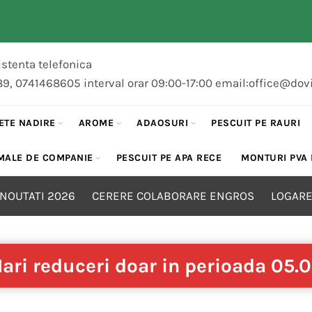
stenta telefonica
89, 0741468605 interval orar 09:00-17:00 email:office@dov
ETE NADIRE
AROME
ADAOSURI
PESCUIT PE RAURI
MALE DE COMPANIE
PESCUIT PE APA RECE
MONTURI PVA
NOUTATI 2026
CERERE COLABORARE ENGROS
LOGARE
ari reduceri doar in perioada 05.