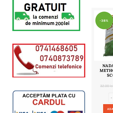
-38%
NAD
METHO
SC
32.00
le
ADA