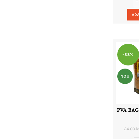
ADA
-38%
NOU
PVA BAG
24.00
le