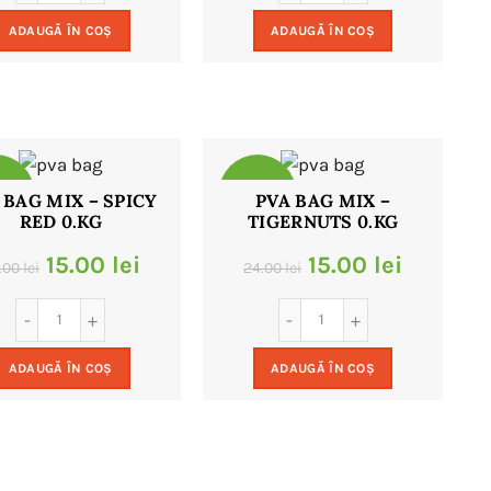
a
este:
a
este:
ADAUGĂ ÎN COȘ
ADAUGĂ ÎN COȘ
fost:
15.00 lei.
fost:
15.00 le
24.00 lei.
24.00 lei.
8%
-38%
 BAG MIX – SPICY
PVA BAG MIX –
RED 0.KG
TIGERNUTS 0.KG
Prețul
Prețul
Prețul
Prețul
15.00
lei
15.00
lei
.00
lei
24.00
lei
inițial
curent
inițial
curent
a
este:
a
este:
ADAUGĂ ÎN COȘ
ADAUGĂ ÎN COȘ
fost:
15.00 lei.
fost:
15.00 le
24.00 lei.
24.00 lei.