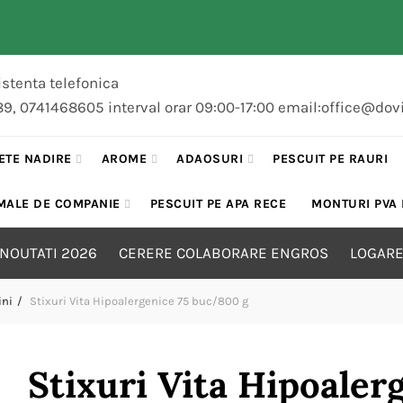
stenta telefonica
89, 0741468605 interval orar 09:00-17:00 email:office@dov
ETE NADIRE
AROME
ADAOSURI
PESCUIT PE RAURI
MALE DE COMPANIE
PESCUIT PE APA RECE
MONTURI PVA
NOUTATI 2026
CERERE COLABORARE ENGROS
LOGARE
ini
Stixuri Vita Hipoalergenice 75 buc/800 g
Stixuri Vita Hipoaler