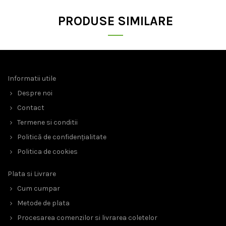
PRODUSE SIMILARE
Informatii utile
Despre noi
Contact
Termene si conditii
Politică de confidențialitate
Politica de cookies
Plata si Livrare
Cum cumpar
Metode de plata
Procesarea comenzilor si livrarea coletelor