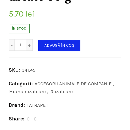
5.70
lei
ÎN STOC
Cantitate
ADAUGĂ ÎN COȘ
SKU:
341.45
Categorii:
ACCESORII ANIMALE DE COMPANIE
,
Hrana rozatoare
,
Rozatoare
Brand:
TATRAPET
Share