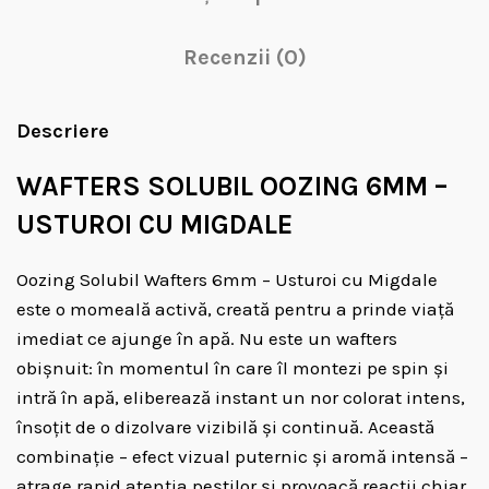
Recenzii (0)
Descriere
WAFTERS SOLUBIL OOZING 6MM –
USTUROI CU MIGDALE
Oozing Solubil Wafters 6mm – Usturoi cu Migdale
este o momeală activă, creată pentru a prinde viață
imediat ce ajunge în apă. Nu este un wafters
obișnuit: în momentul în care îl montezi pe spin și
intră în apă, eliberează instant un nor colorat intens,
însoțit de o dizolvare vizibilă și continuă. Această
combinație – efect vizual puternic și aromă intensă –
atrage rapid atenția peștilor și provoacă reacții chiar