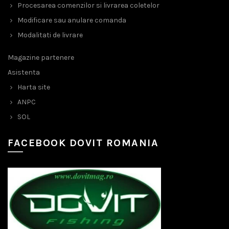
Procesarea comenzilor si livrarea coletelor
Modificare sau anulare comanda
Modalitati de livrare
Magazine partenere
Asistenta
Harta site
ANPC
SOL
FACEBOOK DOVIT ROMANIA