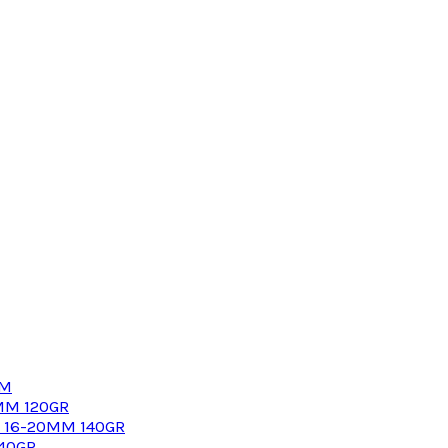
MM
MM 120GR
G 16-20MM 140GR
40GR