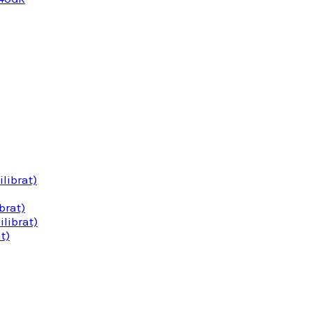
librat)
brat)
librat)
t)