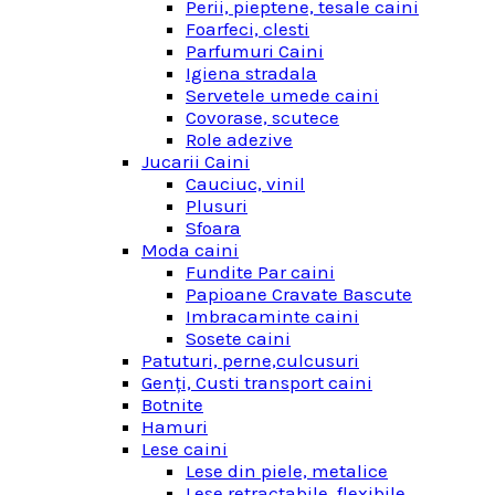
Perii, pieptene, tesale caini
Foarfeci, clesti
Parfumuri Caini
Igiena stradala
Servetele umede caini
Covorase, scutece
Role adezive
Jucarii Caini
Cauciuc, vinil
Plusuri
Sfoara
Moda caini
Fundite Par caini
Papioane Cravate Bascute
Imbracaminte caini
Sosete caini
Patuturi, perne,culcusuri
Genţi, Custi transport caini
Botnite
Hamuri
Lese caini
Lese din piele, metalice
Lese retractabile, flexibile