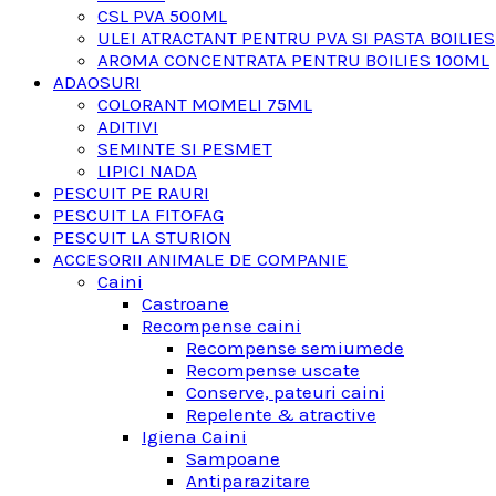
CSL PVA 500ML
ULEI ATRACTANT PENTRU PVA SI PASTA BOILIES
AROMA CONCENTRATA PENTRU BOILIES 100ML
ADAOSURI
COLORANT MOMELI 75ML
ADITIVI
SEMINTE SI PESMET
LIPICI NADA
PESCUIT PE RAURI
PESCUIT LA FITOFAG
PESCUIT LA STURION
ACCESORII ANIMALE DE COMPANIE
Caini
Castroane
Recompense caini
Recompense semiumede
Recompense uscate
Conserve, pateuri caini
Repelente & atractive
Igiena Caini
Sampoane
Antiparazitare