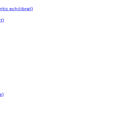
tic echilibrat)
t)
e)