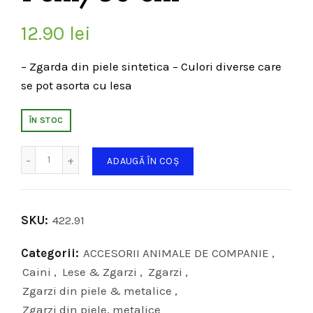
12.90
lei
– Zgarda din piele sintetica – Culori diverse care
se pot asorta cu lesa
ÎN STOC
Cantitate
ADAUGĂ ÎN COȘ
SKU:
422.91
Categorii:
ACCESORII ANIMALE DE COMPANIE
,
Caini
,
Lese & Zgarzi
,
Zgarzi
,
Zgarzi din piele & metalice
,
Zgarzi din piele, metalice