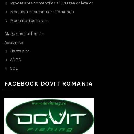
Procesarea comenzilor si livrarea coletelor
Modificare sau anulare comanda
Modalitati de livrare
Magazine partenere
Asistenta
Harta site
ANPC
SOL
FACEBOOK DOVIT ROMANIA