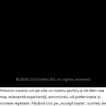
© 2026
DOVITMAG.RO
. All rights reserved
Folosim cookie-uri pe site-ul nostru pentru a vă oferi cea
mai relevantă experiență, amintindu-vă preferințele și
vizitele repetate. Făcând clic pe „Accept toate”, sunteți de