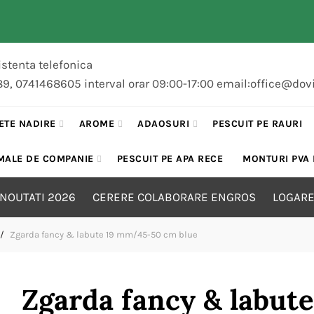
stenta telefonica
89, 0741468605 interval orar 09:00-17:00 email:office@dov
ETE NADIRE
AROME
ADAOSURI
PESCUIT PE RAURI
MALE DE COMPANIE
PESCUIT PE APA RECE
MONTURI PVA
NOUTATI 2026
CERERE COLABORARE ENGROS
LOGARE
Zgarda fancy & labute 19 mm/45-50 cm blue
Zgarda fancy & labu